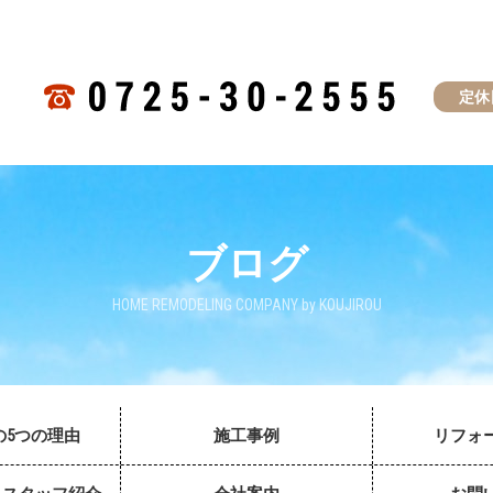
定休
ブログ
HOME REMODELING COMPANY by KOUJIROU
の5つの理由
施工事例
リフォ