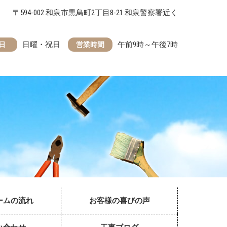
〒594-002 和泉市黒鳥町2丁目8-21 和泉警察署近く
日曜・祝日
午前9時～午後7時
日
営業時間
ームの流れ
お客様の喜びの声