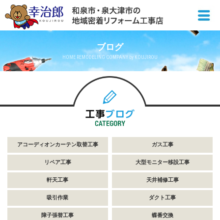
ブログ
HOME REMODELING COMPANY by KOUJIROU
アコーディオンカーテン取替工事
ガス工事
リペア工事
大型モニター移設工事
軒天工事
天井補修工事
吸引作業
ダクト工事
障子張替工事
蝶番交換