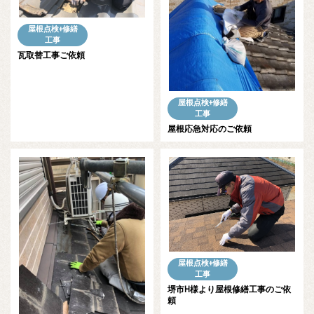
屋根点検+修繕
工事
瓦取替工事ご依頼
屋根点検+修繕
工事
屋根応急対応のご依頼
屋根点検+修繕
工事
堺市H様より屋根修繕工事のご依
頼