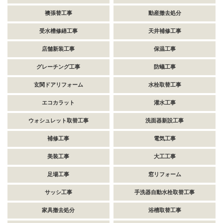
襖張替工事
動産撤去処分
受水槽修繕工事
天井補修工事
店舗新装工事
保温工事
グレーチング工事
防蟻工事
玄関ドアリフォーム
水栓取替工事
エコカラット
灌水工事
ウォシュレット取替工事
洗面器新設工事
補修工事
電気工事
美装工事
大工工事
足場工事
窓リフォーム
サッシ工事
手洗器自動水栓取替工事
家具撤去処分
浴槽取替工事