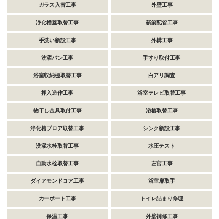
ガラス入替工事
外壁工事
浄化槽蓋取替工事
新築配管工事
手洗い新設工事
外構工事
洗濯パン工事
手すり取付工事
浴室収納棚取替工事
白アリ調査
押入造作工事
浴室テレビ取替工事
物干し金具取付工事
浴槽取替工事
浄化槽ブロア取替工事
シンク新設工事
洗濯水栓取替工事
水圧テスト
自動水栓取替工事
左官工事
ダイアモンドコア工事
浴室扉取手
カーポート工事
トイレ詰まり修理
保温工事
外壁補修工事