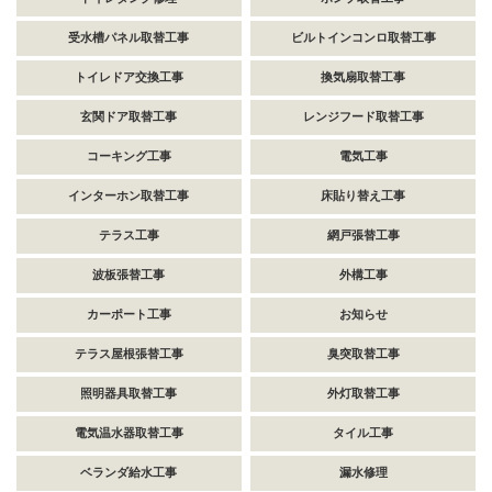
受水槽パネル取替工事
ビルトインコンロ取替工事
トイレドア交換工事
換気扇取替工事
玄関ドア取替工事
レンジフード取替工事
コーキング工事
電気工事
インターホン取替工事
床貼り替え工事
テラス工事
網戸張替工事
波板張替工事
外構工事
カーポート工事
お知らせ
テラス屋根張替工事
臭突取替工事
照明器具取替工事
外灯取替工事
電気温水器取替工事
タイル工事
ベランダ給水工事
漏水修理