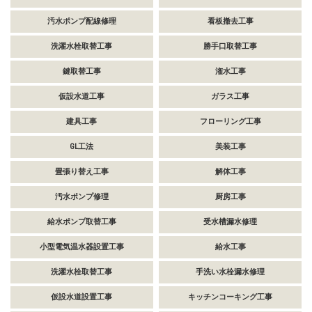
汚水ポンプ配線修理
看板撤去工事
洗濯水栓取替工事
勝手口取替工事
鍵取替工事
潅水工事
仮設水道工事
ガラス工事
建具工事
フローリング工事
GL工法
美装工事
畳張り替え工事
解体工事
汚水ポンプ修理
厨房工事
給水ポンプ取替工事
受水槽漏水修理
小型電気温水器設置工事
給水工事
洗濯水栓取替工事
手洗い水栓漏水修理
仮設水道設置工事
キッチンコーキング工事