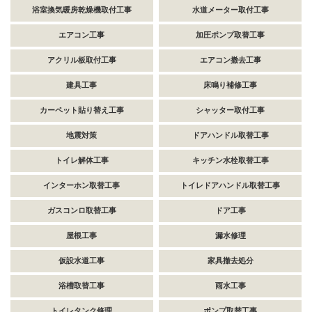
浴室換気暖房乾燥機取付工事
水道メーター取付工事
エアコン工事
加圧ポンプ取替工事
アクリル板取付工事
エアコン撤去工事
建具工事
床鳴り補修工事
カーペット貼り替え工事
シャッター取付工事
地震対策
ドアハンドル取替工事
トイレ解体工事
キッチン水栓取替工事
インターホン取替工事
トイレドアハンドル取替工事
ガスコンロ取替工事
ドア工事
屋根工事
漏水修理
仮設水道工事
家具撤去処分
浴槽取替工事
雨水工事
トイレタンク修理
ポンプ取替工事