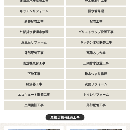
電気温水器取替工事
浄水器取付工事
キッチンリフォーム
排水管修理
新築配管工事
配管工事
外部排水管漏水修理
グリストラップ設置工事
お風呂リフォーム
キッチン水栓取替工事
外部配管工事
瓦降ろし作業
食洗機取付工事
土間排水設置工事
下地工事
排水つまり修理
給湯器工事
洗面リフォーム
エコキュート取替工事
トイレリフォーム
土間復旧工事
外部配管工事
屋根点検+修繕工事