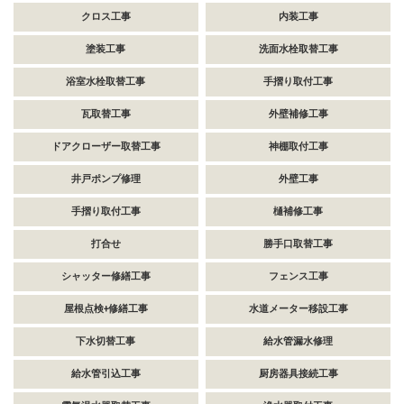
クロス工事
内装工事
塗装工事
洗面水栓取替工事
浴室水栓取替工事
手摺り取付工事
瓦取替工事
外壁補修工事
ドアクローザー取替工事
神棚取付工事
井戸ポンプ修理
外壁工事
手摺り取付工事
樋補修工事
打合せ
勝手口取替工事
シャッター修繕工事
フェンス工事
屋根点検+修繕工事
水道メーター移設工事
下水切替工事
給水管漏水修理
給水管引込工事
厨房器具接続工事