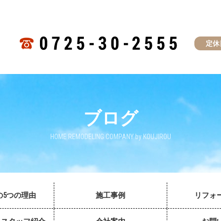
定休
ブログ
HOME REMODELING COMPANY by KOUJIROU
の5つの理由
施工事例
リフォ