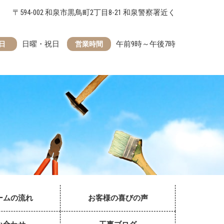
〒594-002 和泉市黒鳥町2丁目8-21 和泉警察署近く
日曜・祝日
午前9時～午後7時
日
営業時間
ームの流れ
お客様の喜びの声