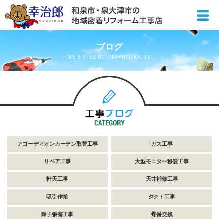
ブログ
HOME REMODELING COMPANY by KOUJIROU
アコーディオンカーテン取替工事
ガス工事
リペア工事
大型モニター移設工事
軒天工事
天井補修工事
吸引作業
ダクト工事
障子張替工事
蝶番交換