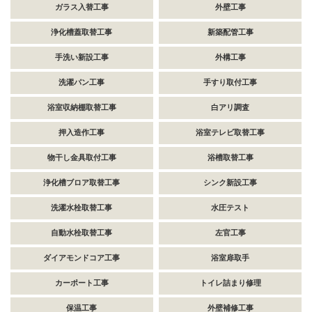
ガラス入替工事
外壁工事
浄化槽蓋取替工事
新築配管工事
手洗い新設工事
外構工事
洗濯パン工事
手すり取付工事
浴室収納棚取替工事
白アリ調査
押入造作工事
浴室テレビ取替工事
物干し金具取付工事
浴槽取替工事
浄化槽ブロア取替工事
シンク新設工事
洗濯水栓取替工事
水圧テスト
自動水栓取替工事
左官工事
ダイアモンドコア工事
浴室扉取手
カーポート工事
トイレ詰まり修理
保温工事
外壁補修工事