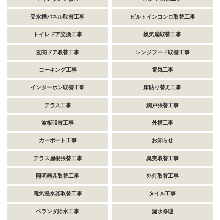
受水槽パネル取替工事
ビルトインコンロ取替工事
トイレドア交換工事
換気扇取替工事
玄関ドア取替工事
レンジフード取替工事
コーキング工事
電気工事
インターホン取替工事
床貼り替え工事
テラス工事
網戸張替工事
波板張替工事
外構工事
カーポート工事
お知らせ
テラス屋根張替工事
臭突取替工事
照明器具取替工事
外灯取替工事
電気温水器取替工事
タイル工事
ベランダ給水工事
漏水修理