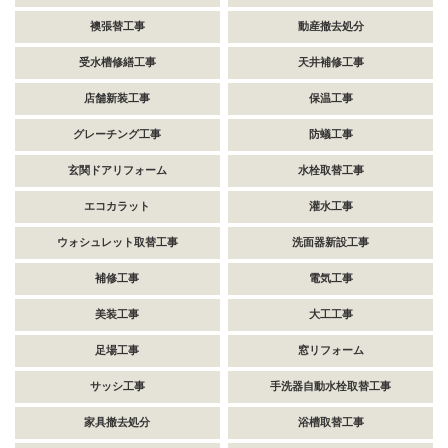
襖張替工事
動産撤去処分
受水槽修繕工事
天井補修工事
店舗新装工事
保温工事
グレーチング工事
防蟻工事
玄関ドアリフォーム
水栓取替工事
エコカラット
灌水工事
ウォシュレット取替工事
洗面器新設工事
補修工事
電気工事
美装工事
大工工事
足場工事
窓リフォーム
サッシ工事
手洗器自動水栓取替工事
家具撤去処分
浴槽取替工事