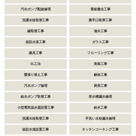
汚水ポンプ配線修理
看板撤去工事
洗濯水栓取替工事
勝手口取替工事
鍵取替工事
潅水工事
仮設水道工事
ガラス工事
建具工事
フローリング工事
GL工法
美装工事
畳張り替え工事
解体工事
汚水ポンプ修理
厨房工事
給水ポンプ取替工事
受水槽漏水修理
小型電気温水器設置工事
給水工事
洗濯水栓取替工事
手洗い水栓漏水修理
仮設水道設置工事
キッチンコーキング工事