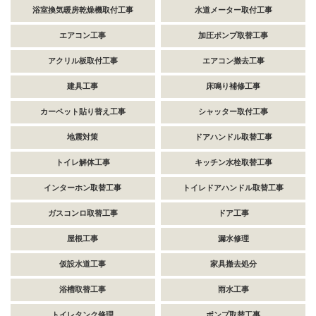
浴室換気暖房乾燥機取付工事
水道メーター取付工事
エアコン工事
加圧ポンプ取替工事
アクリル板取付工事
エアコン撤去工事
建具工事
床鳴り補修工事
カーペット貼り替え工事
シャッター取付工事
地震対策
ドアハンドル取替工事
トイレ解体工事
キッチン水栓取替工事
インターホン取替工事
トイレドアハンドル取替工事
ガスコンロ取替工事
ドア工事
屋根工事
漏水修理
仮設水道工事
家具撤去処分
浴槽取替工事
雨水工事
トイレタンク修理
ポンプ取替工事