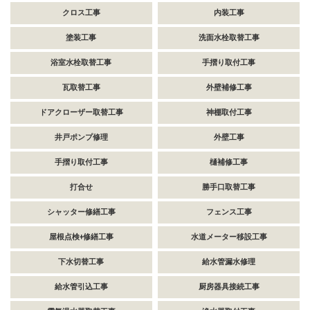
クロス工事
内装工事
塗装工事
洗面水栓取替工事
浴室水栓取替工事
手摺り取付工事
瓦取替工事
外壁補修工事
ドアクローザー取替工事
神棚取付工事
井戸ポンプ修理
外壁工事
手摺り取付工事
樋補修工事
打合せ
勝手口取替工事
シャッター修繕工事
フェンス工事
屋根点検+修繕工事
水道メーター移設工事
下水切替工事
給水管漏水修理
給水管引込工事
厨房器具接続工事