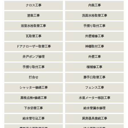
クロス工事
内装工事
塗装工事
洗面水栓取替工事
浴室水栓取替工事
手摺り取付工事
瓦取替工事
外壁補修工事
ドアクローザー取替工事
神棚取付工事
井戸ポンプ修理
外壁工事
手摺り取付工事
樋補修工事
打合せ
勝手口取替工事
シャッター修繕工事
フェンス工事
屋根点検+修繕工事
水道メーター移設工事
下水切替工事
給水管漏水修理
給水管引込工事
厨房器具接続工事