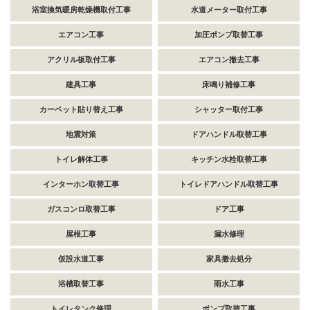
浴室換気暖房乾燥機取付工事
水道メーター取付工事
エアコン工事
加圧ポンプ取替工事
アクリル板取付工事
エアコン撤去工事
建具工事
床鳴り補修工事
カーペット貼り替え工事
シャッター取付工事
地震対策
ドアハンドル取替工事
トイレ解体工事
キッチン水栓取替工事
インターホン取替工事
トイレドアハンドル取替工事
ガスコンロ取替工事
ドア工事
屋根工事
漏水修理
仮設水道工事
家具撤去処分
浴槽取替工事
雨水工事
トイレタンク修理
ポンプ取替工事