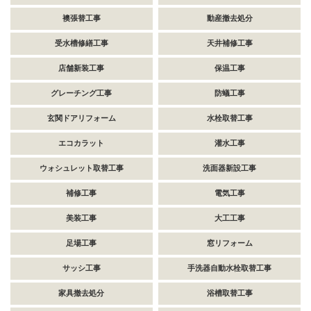
襖張替工事
動産撤去処分
受水槽修繕工事
天井補修工事
店舗新装工事
保温工事
グレーチング工事
防蟻工事
玄関ドアリフォーム
水栓取替工事
エコカラット
灌水工事
ウォシュレット取替工事
洗面器新設工事
補修工事
電気工事
美装工事
大工工事
足場工事
窓リフォーム
サッシ工事
手洗器自動水栓取替工事
家具撤去処分
浴槽取替工事