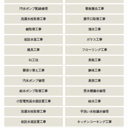
汚水ポンプ配線修理
看板撤去工事
洗濯水栓取替工事
勝手口取替工事
鍵取替工事
潅水工事
仮設水道工事
ガラス工事
建具工事
フローリング工事
GL工法
美装工事
畳張り替え工事
解体工事
汚水ポンプ修理
厨房工事
給水ポンプ取替工事
受水槽漏水修理
小型電気温水器設置工事
給水工事
洗濯水栓取替工事
手洗い水栓漏水修理
仮設水道設置工事
キッチンコーキング工事