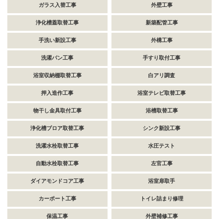
ガラス入替工事
外壁工事
浄化槽蓋取替工事
新築配管工事
手洗い新設工事
外構工事
洗濯パン工事
手すり取付工事
浴室収納棚取替工事
白アリ調査
押入造作工事
浴室テレビ取替工事
物干し金具取付工事
浴槽取替工事
浄化槽ブロア取替工事
シンク新設工事
洗濯水栓取替工事
水圧テスト
自動水栓取替工事
左官工事
ダイアモンドコア工事
浴室扉取手
カーポート工事
トイレ詰まり修理
保温工事
外壁補修工事