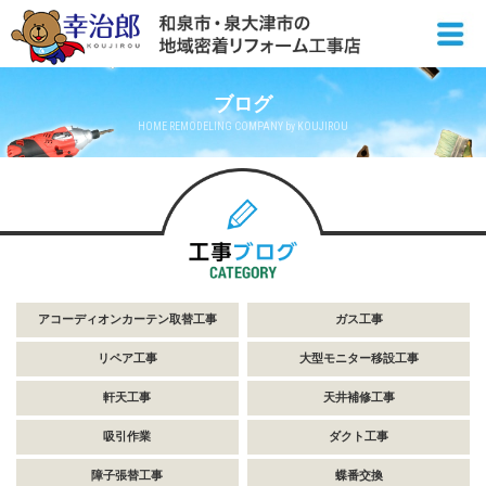
ブログ
HOME REMODELING COMPANY by KOUJIROU
アコーディオンカーテン取替工事
ガス工事
リペア工事
大型モニター移設工事
軒天工事
天井補修工事
吸引作業
ダクト工事
障子張替工事
蝶番交換