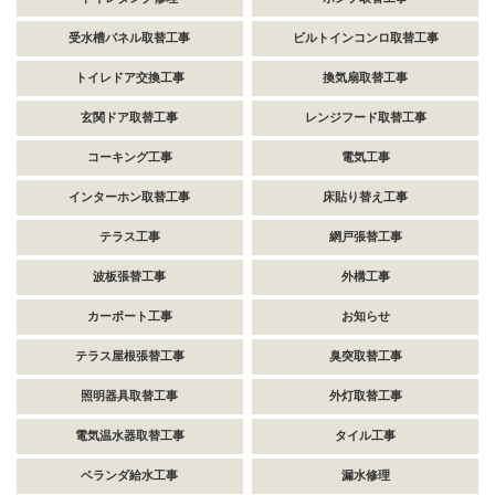
受水槽パネル取替工事
ビルトインコンロ取替工事
トイレドア交換工事
換気扇取替工事
玄関ドア取替工事
レンジフード取替工事
コーキング工事
電気工事
インターホン取替工事
床貼り替え工事
テラス工事
網戸張替工事
波板張替工事
外構工事
カーポート工事
お知らせ
テラス屋根張替工事
臭突取替工事
照明器具取替工事
外灯取替工事
電気温水器取替工事
タイル工事
ベランダ給水工事
漏水修理