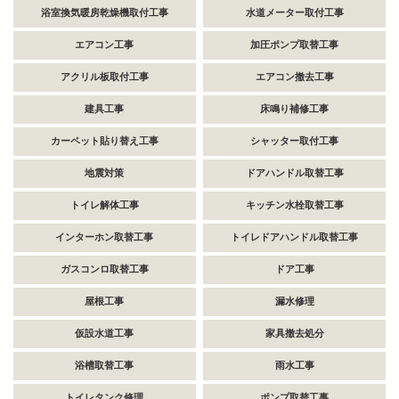
浴室換気暖房乾燥機取付工事
水道メーター取付工事
エアコン工事
加圧ポンプ取替工事
アクリル板取付工事
エアコン撤去工事
建具工事
床鳴り補修工事
カーペット貼り替え工事
シャッター取付工事
地震対策
ドアハンドル取替工事
トイレ解体工事
キッチン水栓取替工事
インターホン取替工事
トイレドアハンドル取替工事
ガスコンロ取替工事
ドア工事
屋根工事
漏水修理
仮設水道工事
家具撤去処分
浴槽取替工事
雨水工事
トイレタンク修理
ポンプ取替工事