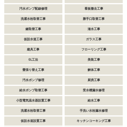
汚水ポンプ配線修理
看板撤去工事
洗濯水栓取替工事
勝手口取替工事
鍵取替工事
潅水工事
仮設水道工事
ガラス工事
建具工事
フローリング工事
GL工法
美装工事
畳張り替え工事
解体工事
汚水ポンプ修理
厨房工事
給水ポンプ取替工事
受水槽漏水修理
小型電気温水器設置工事
給水工事
洗濯水栓取替工事
手洗い水栓漏水修理
仮設水道設置工事
キッチンコーキング工事