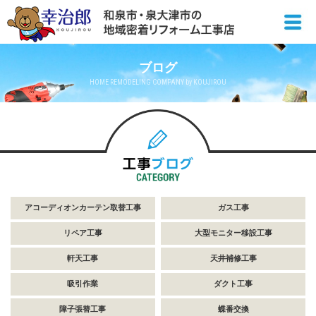
ブログ
HOME REMODELING COMPANY by KOUJIROU
アコーディオンカーテン取替工事
ガス工事
リペア工事
大型モニター移設工事
軒天工事
天井補修工事
吸引作業
ダクト工事
障子張替工事
蝶番交換