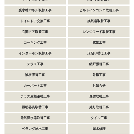
受水槽パネル取替工事
ビルトインコンロ取替工事
トイレドア交換工事
換気扇取替工事
玄関ドア取替工事
レンジフード取替工事
コーキング工事
電気工事
インターホン取替工事
床貼り替え工事
テラス工事
網戸張替工事
波板張替工事
外構工事
カーポート工事
お知らせ
テラス屋根張替工事
臭突取替工事
照明器具取替工事
外灯取替工事
電気温水器取替工事
タイル工事
ベランダ給水工事
漏水修理