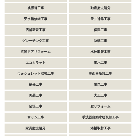
襖張替工事
動産撤去処分
受水槽修繕工事
天井補修工事
店舗新装工事
保温工事
グレーチング工事
防蟻工事
玄関ドアリフォーム
水栓取替工事
エコカラット
灌水工事
ウォシュレット取替工事
洗面器新設工事
補修工事
電気工事
美装工事
大工工事
足場工事
窓リフォーム
サッシ工事
手洗器自動水栓取替工事
家具撤去処分
浴槽取替工事