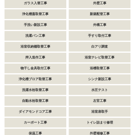
ガラス入替工事
外壁工事
浄化槽蓋取替工事
新築配管工事
手洗い新設工事
外構工事
洗濯パン工事
手すり取付工事
浴室収納棚取替工事
白アリ調査
押入造作工事
浴室テレビ取替工事
物干し金具取付工事
浴槽取替工事
浄化槽ブロア取替工事
シンク新設工事
洗濯水栓取替工事
水圧テスト
自動水栓取替工事
左官工事
ダイアモンドコア工事
浴室扉取手
カーポート工事
トイレ詰まり修理
保温工事
外壁補修工事