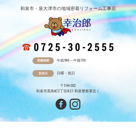
和泉市・泉大津市の地域密着リフォーム工事店
午前9時～午後7時
営業時間
日曜・祝日
定休日
〒594-002
和泉市黒鳥町2丁目8-21 和泉警察署近く