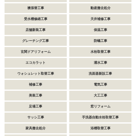
襖張替工事
動産撤去処分
受水槽修繕工事
天井補修工事
店舗新装工事
保温工事
グレーチング工事
防蟻工事
玄関ドアリフォーム
水栓取替工事
エコカラット
灌水工事
ウォシュレット取替工事
洗面器新設工事
補修工事
電気工事
美装工事
大工工事
足場工事
窓リフォーム
サッシ工事
手洗器自動水栓取替工事
家具撤去処分
浴槽取替工事