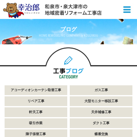
ブログ
HOME REMODELING COMPANY by KOUJIROU
アコーディオンカーテン取替工事
ガス工事
リペア工事
大型モニター移設工事
軒天工事
天井補修工事
吸引作業
ダクト工事
障子張替工事
蝶番交換