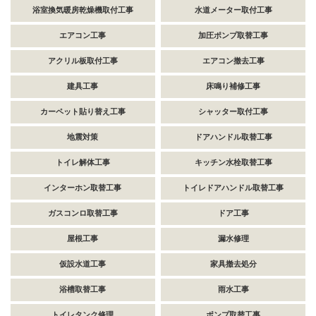
浴室換気暖房乾燥機取付工事
水道メーター取付工事
エアコン工事
加圧ポンプ取替工事
アクリル板取付工事
エアコン撤去工事
建具工事
床鳴り補修工事
カーペット貼り替え工事
シャッター取付工事
地震対策
ドアハンドル取替工事
トイレ解体工事
キッチン水栓取替工事
インターホン取替工事
トイレドアハンドル取替工事
ガスコンロ取替工事
ドア工事
屋根工事
漏水修理
仮設水道工事
家具撤去処分
浴槽取替工事
雨水工事
トイレタンク修理
ポンプ取替工事