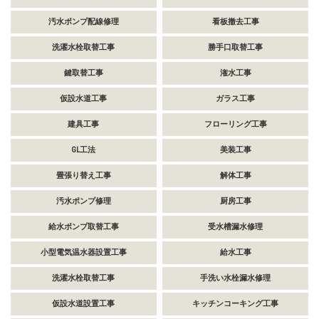
汚水ポンプ配線修理
看板撤去工事
洗濯水栓取替工事
勝手口取替工事
鍵取替工事
潅水工事
仮設水道工事
ガラス工事
建具工事
フローリング工事
GL工法
美装工事
畳張り替え工事
解体工事
汚水ポンプ修理
厨房工事
給水ポンプ取替工事
受水槽漏水修理
小型電気温水器設置工事
給水工事
洗濯水栓取替工事
手洗い水栓漏水修理
仮設水道設置工事
キッチンコーキング工事