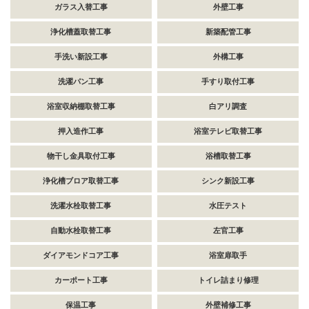
ガラス入替工事
外壁工事
浄化槽蓋取替工事
新築配管工事
手洗い新設工事
外構工事
洗濯パン工事
手すり取付工事
浴室収納棚取替工事
白アリ調査
押入造作工事
浴室テレビ取替工事
物干し金具取付工事
浴槽取替工事
浄化槽ブロア取替工事
シンク新設工事
洗濯水栓取替工事
水圧テスト
自動水栓取替工事
左官工事
ダイアモンドコア工事
浴室扉取手
カーポート工事
トイレ詰まり修理
保温工事
外壁補修工事