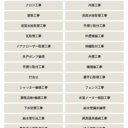
クロス工事
内装工事
塗装工事
洗面水栓取替工事
浴室水栓取替工事
手摺り取付工事
瓦取替工事
外壁補修工事
ドアクローザー取替工事
神棚取付工事
井戸ポンプ修理
外壁工事
手摺り取付工事
樋補修工事
打合せ
勝手口取替工事
シャッター修繕工事
フェンス工事
屋根点検+修繕工事
水道メーター移設工事
下水切替工事
給水管漏水修理
給水管引込工事
厨房器具接続工事