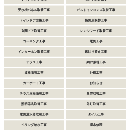
受水槽パネル取替工事
ビルトインコンロ取替工事
トイレドア交換工事
換気扇取替工事
玄関ドア取替工事
レンジフード取替工事
コーキング工事
電気工事
インターホン取替工事
床貼り替え工事
テラス工事
網戸張替工事
波板張替工事
外構工事
カーポート工事
お知らせ
テラス屋根張替工事
臭突取替工事
照明器具取替工事
外灯取替工事
電気温水器取替工事
タイル工事
ベランダ給水工事
漏水修理