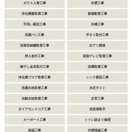
ガラス入替工事
外壁工事
浄化槽蓋取替工事
新築配管工事
手洗い新設工事
外構工事
洗濯パン工事
手すり取付工事
浴室収納棚取替工事
白アリ調査
押入造作工事
浴室テレビ取替工事
物干し金具取付工事
浴槽取替工事
浄化槽ブロア取替工事
シンク新設工事
洗濯水栓取替工事
水圧テスト
自動水栓取替工事
左官工事
ダイアモンドコア工事
浴室扉取手
カーポート工事
トイレ詰まり修理
保温工事
外壁補修工事