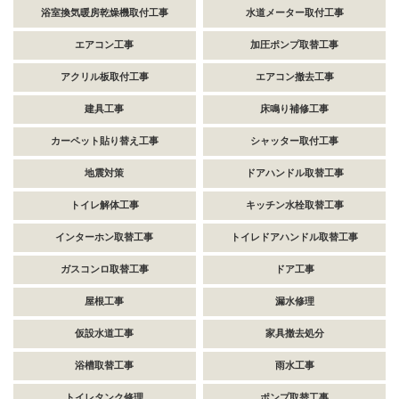
浴室換気暖房乾燥機取付工事
水道メーター取付工事
エアコン工事
加圧ポンプ取替工事
アクリル板取付工事
エアコン撤去工事
建具工事
床鳴り補修工事
カーペット貼り替え工事
シャッター取付工事
地震対策
ドアハンドル取替工事
トイレ解体工事
キッチン水栓取替工事
インターホン取替工事
トイレドアハンドル取替工事
ガスコンロ取替工事
ドア工事
屋根工事
漏水修理
仮設水道工事
家具撤去処分
浴槽取替工事
雨水工事
トイレタンク修理
ポンプ取替工事