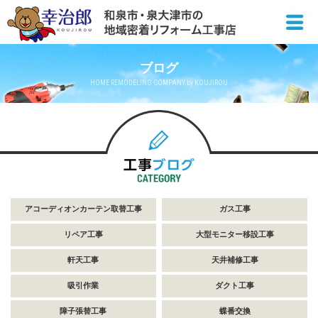
ブログ
HOME REMODELING COMPANY by KOUJIROU
アコーディオンカーテン取替工事
ガス工事
リペア工事
大型モニター移設工事
軒天工事
天井補修工事
吸引作業
ダクト工事
障子張替工事
蝶番交換