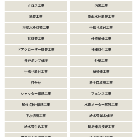
クロス工事
内装工事
塗装工事
洗面水栓取替工事
浴室水栓取替工事
手摺り取付工事
瓦取替工事
外壁補修工事
ドアクローザー取替工事
神棚取付工事
井戸ポンプ修理
外壁工事
手摺り取付工事
樋補修工事
打合せ
勝手口取替工事
シャッター修繕工事
フェンス工事
屋根点検+修繕工事
水道メーター移設工事
下水切替工事
給水管漏水修理
給水管引込工事
厨房器具接続工事