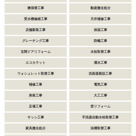
襖張替工事
動産撤去処分
受水槽修繕工事
天井補修工事
店舗新装工事
保温工事
グレーチング工事
防蟻工事
玄関ドアリフォーム
水栓取替工事
エコカラット
灌水工事
ウォシュレット取替工事
洗面器新設工事
補修工事
電気工事
美装工事
大工工事
足場工事
窓リフォーム
サッシ工事
手洗器自動水栓取替工事
家具撤去処分
浴槽取替工事