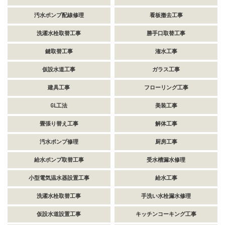
汚水ポンプ配線修理
看板撤去工事
洗濯水栓取替工事
勝手口取替工事
鍵取替工事
潅水工事
仮設水道工事
ガラス工事
建具工事
フローリング工事
GL工法
美装工事
畳張り替え工事
解体工事
汚水ポンプ修理
厨房工事
給水ポンプ取替工事
受水槽漏水修理
小型電気温水器設置工事
給水工事
洗濯水栓取替工事
手洗い水栓漏水修理
仮設水道設置工事
キッチンコーキング工事