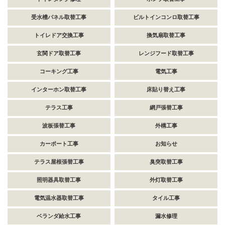
受水槽パネル取替工事
ビルトインコンロ取替工事
トイレドア交換工事
換気扇取替工事
玄関ドア取替工事
レンジフード取替工事
コーキング工事
電気工事
インターホン取替工事
床貼り替え工事
テラス工事
網戸張替工事
波板張替工事
外構工事
カーポート工事
お知らせ
テラス屋根張替工事
臭突取替工事
照明器具取替工事
外灯取替工事
電気温水器取替工事
タイル工事
ベランダ給水工事
漏水修理