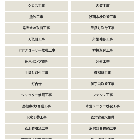
クロス工事
内装工事
塗装工事
洗面水栓取替工事
浴室水栓取替工事
手摺り取付工事
瓦取替工事
外壁補修工事
ドアクローザー取替工事
神棚取付工事
井戸ポンプ修理
外壁工事
手摺り取付工事
樋補修工事
打合せ
勝手口取替工事
シャッター修繕工事
フェンス工事
屋根点検+修繕工事
水道メーター移設工事
下水切替工事
給水管漏水修理
給水管引込工事
厨房器具接続工事