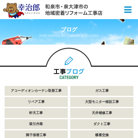
ブログ
HOME REMODELING COMPANY by KOUJIROU
アコーディオンカーテン取替工事
ガス工事
リペア工事
大型モニター移設工事
軒天工事
天井補修工事
吸引作業
ダクト工事
障子張替工事
蝶番交換