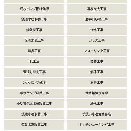
汚水ポンプ配線修理
看板撤去工事
洗濯水栓取替工事
勝手口取替工事
鍵取替工事
潅水工事
仮設水道工事
ガラス工事
建具工事
フローリング工事
GL工法
美装工事
畳張り替え工事
解体工事
汚水ポンプ修理
厨房工事
給水ポンプ取替工事
受水槽漏水修理
小型電気温水器設置工事
給水工事
洗濯水栓取替工事
手洗い水栓漏水修理
仮設水道設置工事
キッチンコーキング工事