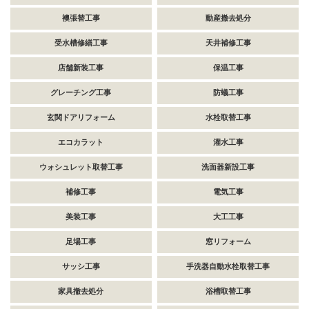
襖張替工事
動産撤去処分
受水槽修繕工事
天井補修工事
店舗新装工事
保温工事
グレーチング工事
防蟻工事
玄関ドアリフォーム
水栓取替工事
エコカラット
灌水工事
ウォシュレット取替工事
洗面器新設工事
補修工事
電気工事
美装工事
大工工事
足場工事
窓リフォーム
サッシ工事
手洗器自動水栓取替工事
家具撤去処分
浴槽取替工事