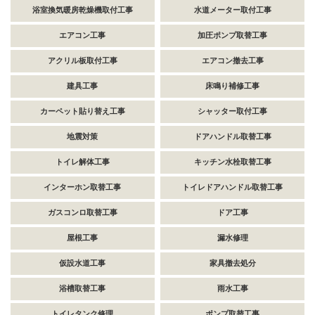
浴室換気暖房乾燥機取付工事
水道メーター取付工事
エアコン工事
加圧ポンプ取替工事
アクリル板取付工事
エアコン撤去工事
建具工事
床鳴り補修工事
カーペット貼り替え工事
シャッター取付工事
地震対策
ドアハンドル取替工事
トイレ解体工事
キッチン水栓取替工事
インターホン取替工事
トイレドアハンドル取替工事
ガスコンロ取替工事
ドア工事
屋根工事
漏水修理
仮設水道工事
家具撤去処分
浴槽取替工事
雨水工事
トイレタンク修理
ポンプ取替工事