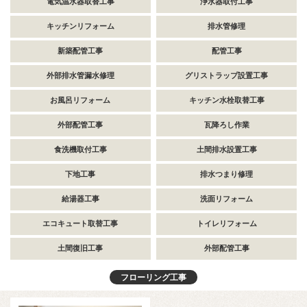
電気温水器取替工事
浄水器取付工事
キッチンリフォーム
排水管修理
新築配管工事
配管工事
外部排水管漏水修理
グリストラップ設置工事
お風呂リフォーム
キッチン水栓取替工事
外部配管工事
瓦降ろし作業
食洗機取付工事
土間排水設置工事
下地工事
排水つまり修理
給湯器工事
洗面リフォーム
エコキュート取替工事
トイレリフォーム
土間復旧工事
外部配管工事
フローリング工事