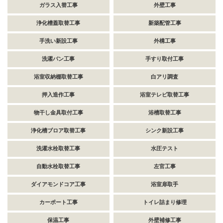
ガラス入替工事
外壁工事
浄化槽蓋取替工事
新築配管工事
手洗い新設工事
外構工事
洗濯パン工事
手すり取付工事
浴室収納棚取替工事
白アリ調査
押入造作工事
浴室テレビ取替工事
物干し金具取付工事
浴槽取替工事
浄化槽ブロア取替工事
シンク新設工事
洗濯水栓取替工事
水圧テスト
自動水栓取替工事
左官工事
ダイアモンドコア工事
浴室扉取手
カーポート工事
トイレ詰まり修理
保温工事
外壁補修工事