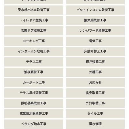
受水槽パネル取替工事
ビルトインコンロ取替工事
トイレドア交換工事
換気扇取替工事
玄関ドア取替工事
レンジフード取替工事
コーキング工事
電気工事
インターホン取替工事
床貼り替え工事
テラス工事
網戸張替工事
波板張替工事
外構工事
カーポート工事
お知らせ
テラス屋根張替工事
臭突取替工事
照明器具取替工事
外灯取替工事
電気温水器取替工事
タイル工事
ベランダ給水工事
漏水修理