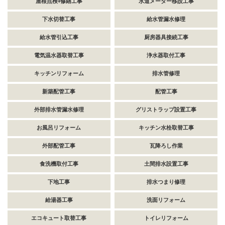
屋根点検+修繕工事
水道メーター移設工事
下水切替工事
給水管漏水修理
給水管引込工事
厨房器具接続工事
電気温水器取替工事
浄水器取付工事
キッチンリフォーム
排水管修理
新築配管工事
配管工事
外部排水管漏水修理
グリストラップ設置工事
お風呂リフォーム
キッチン水栓取替工事
外部配管工事
瓦降ろし作業
食洗機取付工事
土間排水設置工事
下地工事
排水つまり修理
給湯器工事
洗面リフォーム
エコキュート取替工事
トイレリフォーム