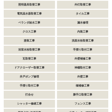
照明器具取替工事
外灯取替工事
電気温水器取替工事
タイル工事
ベランダ給水工事
漏水修理
クロス工事
内装工事
塗装工事
洗面水栓取替工事
浴室水栓取替工事
手摺り取付工事
瓦取替工事
外壁補修工事
ドアクローザー取替工事
神棚取付工事
井戸ポンプ修理
外壁工事
手摺り取付工事
樋補修工事
打合せ
勝手口取替工事
シャッター修繕工事
フェンス工事