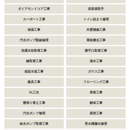
ダイアモンドコア工事
浴室扉取手
カーポート工事
トイレ詰まり修理
保温工事
外壁補修工事
汚水ポンプ配線修理
看板撤去工事
洗濯水栓取替工事
勝手口取替工事
鍵取替工事
潅水工事
仮設水道工事
ガラス工事
建具工事
フローリング工事
GL工法
美装工事
畳張り替え工事
解体工事
汚水ポンプ修理
厨房工事
給水ポンプ取替工事
受水槽漏水修理