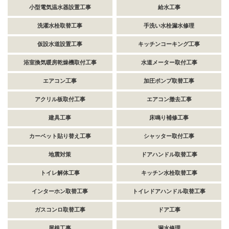
小型電気温水器設置工事
給水工事
洗濯水栓取替工事
手洗い水栓漏水修理
仮設水道設置工事
キッチンコーキング工事
浴室換気暖房乾燥機取付工事
水道メーター取付工事
エアコン工事
加圧ポンプ取替工事
アクリル板取付工事
エアコン撤去工事
建具工事
床鳴り補修工事
カーペット貼り替え工事
シャッター取付工事
地震対策
ドアハンドル取替工事
トイレ解体工事
キッチン水栓取替工事
インターホン取替工事
トイレドアハンドル取替工事
ガスコンロ取替工事
ドア工事
屋根工事
漏水修理