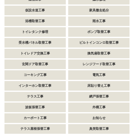
仮設水道工事
家具撤去処分
浴槽取替工事
雨水工事
トイレタンク修理
ポンプ取替工事
受水槽パネル取替工事
ビルトインコンロ取替工事
トイレドア交換工事
換気扇取替工事
玄関ドア取替工事
レンジフード取替工事
コーキング工事
電気工事
インターホン取替工事
床貼り替え工事
テラス工事
網戸張替工事
波板張替工事
外構工事
カーポート工事
お知らせ
テラス屋根張替工事
臭突取替工事