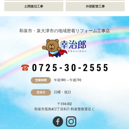
土間復旧工事
外部配管工事
和泉市・泉大津市の地域密着リフォーム工事店
午前9時～午後7時
営業時間
日曜・祝日
定休日
〒594-002
和泉市黒鳥町2丁目8-21 和泉警察署近く