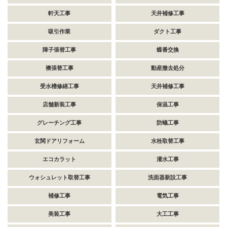
軒天工事
天井補修工事
吸引作業
ダクト工事
障子張替工事
蝶番交換
襖張替工事
動産撤去処分
受水槽修繕工事
天井補修工事
店舗新装工事
保温工事
グレーチング工事
防蟻工事
玄関ドアリフォーム
水栓取替工事
エコカラット
灌水工事
ウォシュレット取替工事
洗面器新設工事
補修工事
電気工事
美装工事
大工工事