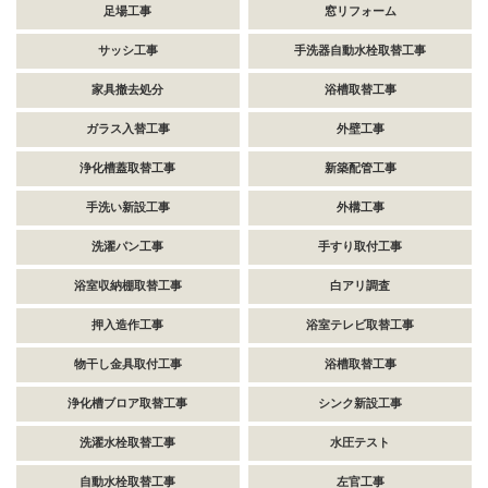
足場工事
窓リフォーム
サッシ工事
手洗器自動水栓取替工事
家具撤去処分
浴槽取替工事
ガラス入替工事
外壁工事
浄化槽蓋取替工事
新築配管工事
手洗い新設工事
外構工事
洗濯パン工事
手すり取付工事
浴室収納棚取替工事
白アリ調査
押入造作工事
浴室テレビ取替工事
物干し金具取付工事
浴槽取替工事
浄化槽ブロア取替工事
シンク新設工事
洗濯水栓取替工事
水圧テスト
自動水栓取替工事
左官工事