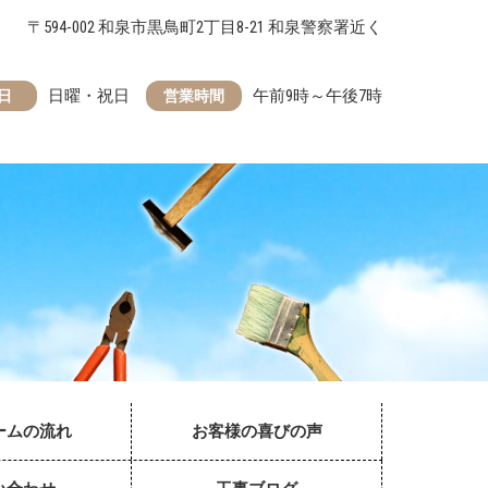
〒594-002 和泉市黒鳥町2丁目8-21 和泉警察署近く
日曜・祝日
午前9時～午後7時
日
営業時間
ームの流れ
お客様の喜びの声