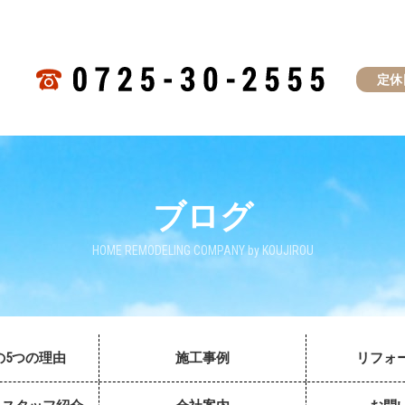
定休
ブログ
HOME REMODELING COMPANY by KOUJIROU
の5つの理由
施工事例
リフォ