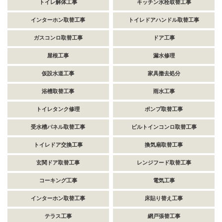
トイレ解体工事
キッチン水栓取替工事
インターホン取替工事
トイレドアハンドル取替工事
ガスコンロ取替工事
ドア工事
屋根工事
漏水修理
仮設水道工事
家具撤去処分
浴槽取替工事
雨水工事
トイレタンク修理
ポンプ取替工事
受水槽パネル取替工事
ビルトインコンロ取替工事
トイレドア交換工事
換気扇取替工事
玄関ドア取替工事
レンジフード取替工事
コーキング工事
電気工事
インターホン取替工事
床貼り替え工事
テラス工事
網戸張替工事