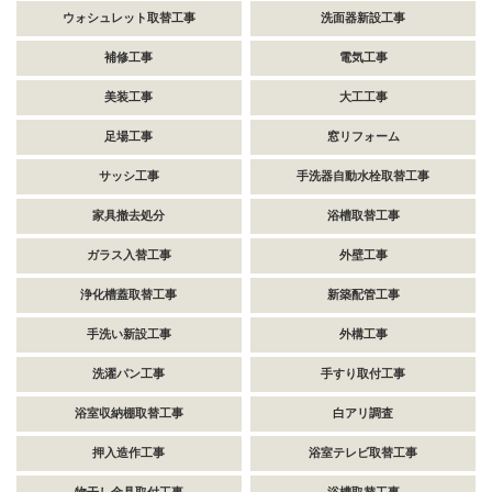
ウォシュレット取替工事
洗面器新設工事
補修工事
電気工事
美装工事
大工工事
足場工事
窓リフォーム
サッシ工事
手洗器自動水栓取替工事
家具撤去処分
浴槽取替工事
ガラス入替工事
外壁工事
浄化槽蓋取替工事
新築配管工事
手洗い新設工事
外構工事
洗濯パン工事
手すり取付工事
浴室収納棚取替工事
白アリ調査
押入造作工事
浴室テレビ取替工事