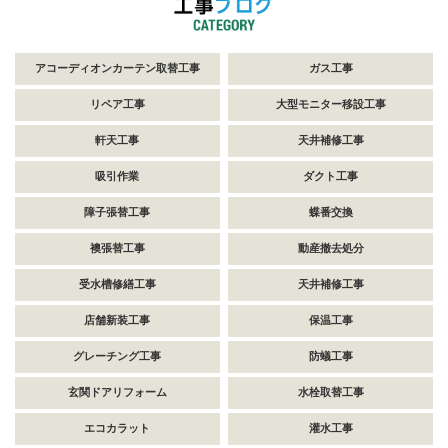
アコーディオンカーテン取替工事
ガス工事
リペア工事
大型モニター移設工事
軒天工事
天井補修工事
吸引作業
ダクト工事
障子張替工事
蝶番交換
襖張替工事
動産撤去処分
受水槽修繕工事
天井補修工事
店舗新装工事
保温工事
グレーチング工事
防蟻工事
玄関ドアリフォーム
水栓取替工事
エコカラット
灌水工事