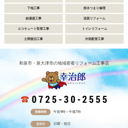
下地工事
排水つまり修理
給湯器工事
洗面リフォーム
エコキュート取替工事
トイレリフォーム
土間復旧工事
外部配管工事
和泉市・泉大津市の地域密着リフォーム工事店
午前9時～午後7時
営業時間
日曜・祝日
定休日