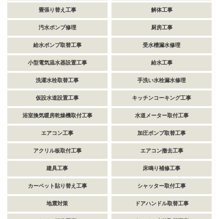
畳張り替え工事
解体工事
汚水ポンプ修理
厨房工事
給水ポンプ取替工事
受水槽漏水修理
小型電気温水器設置工事
給水工事
洗濯水栓取替工事
手洗い水栓漏水修理
仮設水道設置工事
キッチンコーキング工事
浴室換気暖房乾燥機取付工事
水道メーター取付工事
エアコン工事
加圧ポンプ取替工事
アクリル板取付工事
エアコン撤去工事
建具工事
床鳴り補修工事
カーペット貼り替え工事
シャッター取付工事
地震対策
ドアハンドル取替工事