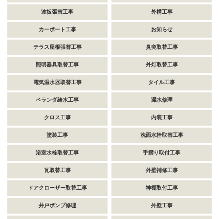
波板張替工事
外構工事
カーポート工事
お知らせ
テラス屋根張替工事
臭突取替工事
照明器具取替工事
外灯取替工事
電気温水器取替工事
タイル工事
ベランダ給水工事
漏水修理
クロス工事
内装工事
塗装工事
洗面水栓取替工事
浴室水栓取替工事
手摺り取付工事
瓦取替工事
外壁補修工事
ドアクローザー取替工事
神棚取付工事
井戸ポンプ修理
外壁工事