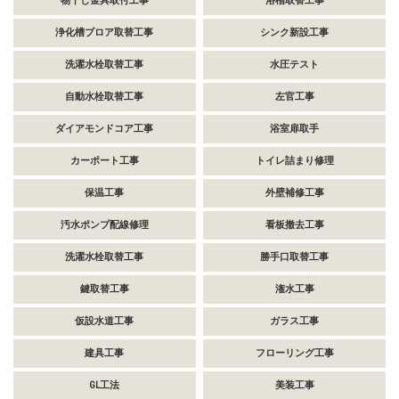
物干し金具取付工事
浴槽取替工事
浄化槽ブロア取替工事
シンク新設工事
洗濯水栓取替工事
水圧テスト
自動水栓取替工事
左官工事
ダイアモンドコア工事
浴室扉取手
カーポート工事
トイレ詰まり修理
保温工事
外壁補修工事
汚水ポンプ配線修理
看板撤去工事
洗濯水栓取替工事
勝手口取替工事
鍵取替工事
潅水工事
仮設水道工事
ガラス工事
建具工事
フローリング工事
GL工法
美装工事