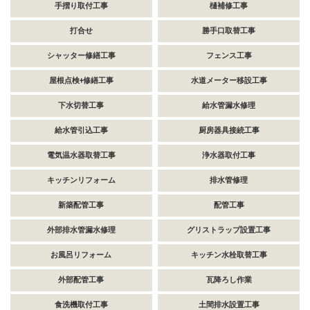
手摺り取付工事
樋補修工事
打合せ
勝手口取替工事
シャッター修繕工事
フェンス工事
屋根点検+修繕工事
水道メーター移設工事
下水切替工事
給水管漏水修理
給水管引込工事
厨房器具接続工事
電気温水器取替工事
浄水器取付工事
キッチンリフォーム
排水管修理
新築配管工事
配管工事
外部排水管漏水修理
グリストラップ設置工事
お風呂リフォーム
キッチン水栓取替工事
外部配管工事
瓦降ろし作業
食洗機取付工事
土間排水設置工事