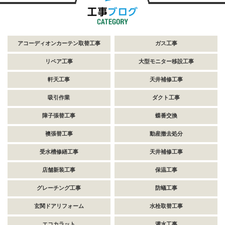
アコーディオンカーテン取替工事
ガス工事
リペア工事
大型モニター移設工事
軒天工事
天井補修工事
吸引作業
ダクト工事
障子張替工事
蝶番交換
襖張替工事
動産撤去処分
受水槽修繕工事
天井補修工事
店舗新装工事
保温工事
グレーチング工事
防蟻工事
玄関ドアリフォーム
水栓取替工事
エコカラット
灌水工事