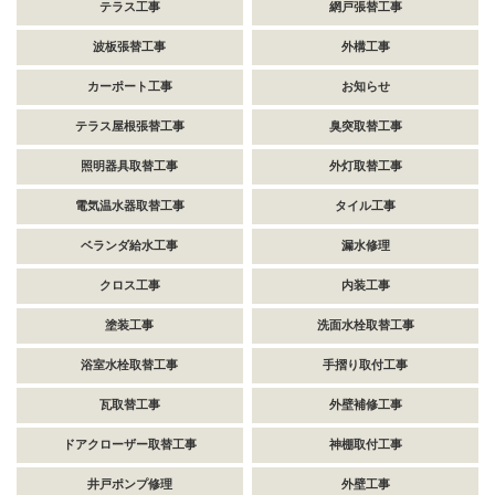
テラス工事
網戸張替工事
波板張替工事
外構工事
カーポート工事
お知らせ
テラス屋根張替工事
臭突取替工事
照明器具取替工事
外灯取替工事
電気温水器取替工事
タイル工事
ベランダ給水工事
漏水修理
クロス工事
内装工事
塗装工事
洗面水栓取替工事
浴室水栓取替工事
手摺り取付工事
瓦取替工事
外壁補修工事
ドアクローザー取替工事
神棚取付工事
井戸ポンプ修理
外壁工事