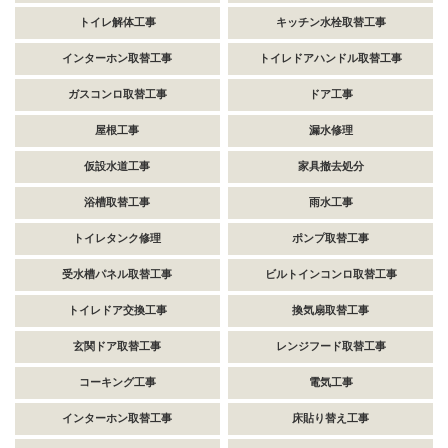
トイレ解体工事
キッチン水栓取替工事
インターホン取替工事
トイレドアハンドル取替工事
ガスコンロ取替工事
ドア工事
屋根工事
漏水修理
仮設水道工事
家具撤去処分
浴槽取替工事
雨水工事
トイレタンク修理
ポンプ取替工事
受水槽パネル取替工事
ビルトインコンロ取替工事
トイレドア交換工事
換気扇取替工事
玄関ドア取替工事
レンジフード取替工事
コーキング工事
電気工事
インターホン取替工事
床貼り替え工事