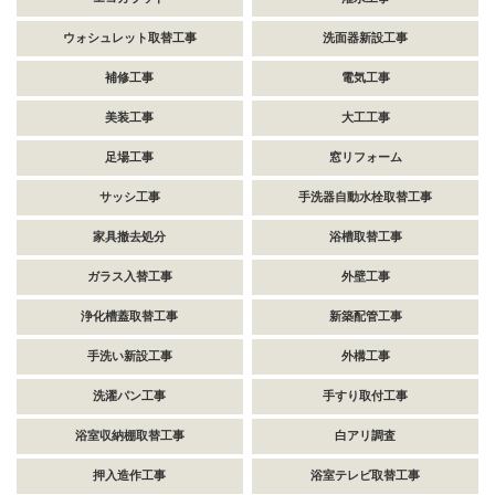
ウォシュレット取替工事
洗面器新設工事
補修工事
電気工事
美装工事
大工工事
足場工事
窓リフォーム
サッシ工事
手洗器自動水栓取替工事
家具撤去処分
浴槽取替工事
ガラス入替工事
外壁工事
浄化槽蓋取替工事
新築配管工事
手洗い新設工事
外構工事
洗濯パン工事
手すり取付工事
浴室収納棚取替工事
白アリ調査
押入造作工事
浴室テレビ取替工事