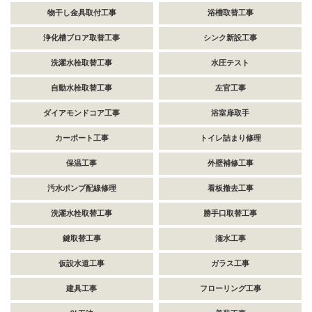
物干し金具取付工事
浴槽取替工事
浄化槽ブロア取替工事
シンク新設工事
洗濯水栓取替工事
水圧テスト
自動水栓取替工事
左官工事
ダイアモンドコア工事
浴室扉取手
カーポート工事
トイレ詰まり修理
保温工事
外壁補修工事
汚水ポンプ配線修理
看板撤去工事
洗濯水栓取替工事
勝手口取替工事
鍵取替工事
潅水工事
仮設水道工事
ガラス工事
建具工事
フローリング工事