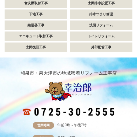
食洗機取付工事
土間排水設置工事
下地工事
排水つまり修理
給湯器工事
洗面リフォーム
エコキュート取替工事
トイレリフォーム
土間復旧工事
外部配管工事
和泉市・泉大津市の地域密着リフォーム工事店
午前9時～午後7時
営業時間