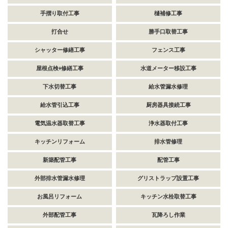
手摺り取付工事
樋補修工事
打合せ
勝手口取替工事
シャッター修繕工事
フェンス工事
屋根点検+修繕工事
水道メーター移設工事
下水切替工事
給水管漏水修理
給水管引込工事
厨房器具接続工事
電気温水器取替工事
浄水器取付工事
キッチンリフォーム
排水管修理
新築配管工事
配管工事
外部排水管漏水修理
グリストラップ設置工事
お風呂リフォーム
キッチン水栓取替工事
外部配管工事
瓦降ろし作業