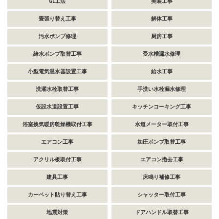
GL工法
美装工事
畳張り替え工事
解体工事
汚水ポンプ修理
厨房工事
給水ポンプ取替工事
受水槽漏水修理
小型電気温水器設置工事
給水工事
洗濯水栓取替工事
手洗い水栓漏水修理
仮設水道設置工事
キッチンコーキング工事
浴室換気暖房乾燥機取付工事
水道メーター取付工事
エアコン工事
加圧ポンプ取替工事
アクリル板取付工事
エアコン撤去工事
建具工事
床鳴り補修工事
カーペット貼り替え工事
シャッター取付工事
地震対策
ドアハンドル取替工事