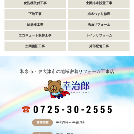
食洗機取付工事
土間排水設置工事
下地工事
排水つまり修理
給湯器工事
洗面リフォーム
エコキュート取替工事
トイレリフォーム
土間復旧工事
外部配管工事
和泉市・泉大津市の地域密着リフォーム工事店
午前9時～午後7時
営業時間