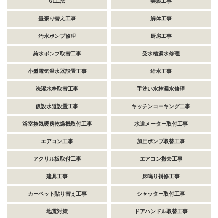
GL工法
美装工事
畳張り替え工事
解体工事
汚水ポンプ修理
厨房工事
給水ポンプ取替工事
受水槽漏水修理
小型電気温水器設置工事
給水工事
洗濯水栓取替工事
手洗い水栓漏水修理
仮設水道設置工事
キッチンコーキング工事
浴室換気暖房乾燥機取付工事
水道メーター取付工事
エアコン工事
加圧ポンプ取替工事
アクリル板取付工事
エアコン撤去工事
建具工事
床鳴り補修工事
カーペット貼り替え工事
シャッター取付工事
地震対策
ドアハンドル取替工事