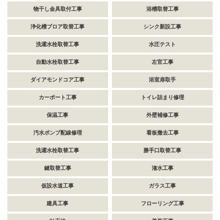
物干し金具取付工事
浴槽取替工事
浄化槽ブロア取替工事
シンク新設工事
洗濯水栓取替工事
水圧テスト
自動水栓取替工事
左官工事
ダイアモンドコア工事
浴室扉取手
カーポート工事
トイレ詰まり修理
保温工事
外壁補修工事
汚水ポンプ配線修理
看板撤去工事
洗濯水栓取替工事
勝手口取替工事
鍵取替工事
潅水工事
仮設水道工事
ガラス工事
建具工事
フローリング工事