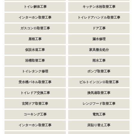
トイレ解体工事
キッチン水栓取替工事
インターホン取替工事
トイレドアハンドル取替工事
ガスコンロ取替工事
ドア工事
屋根工事
漏水修理
仮設水道工事
家具撤去処分
浴槽取替工事
雨水工事
トイレタンク修理
ポンプ取替工事
受水槽パネル取替工事
ビルトインコンロ取替工事
トイレドア交換工事
換気扇取替工事
玄関ドア取替工事
レンジフード取替工事
コーキング工事
電気工事
インターホン取替工事
床貼り替え工事