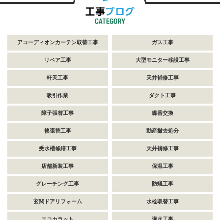
アコーディオンカーテン取替工事
ガス工事
リペア工事
大型モニター移設工事
軒天工事
天井補修工事
吸引作業
ダクト工事
障子張替工事
蝶番交換
襖張替工事
動産撤去処分
受水槽修繕工事
天井補修工事
店舗新装工事
保温工事
グレーチング工事
防蟻工事
玄関ドアリフォーム
水栓取替工事
エコカラット
灌水工事