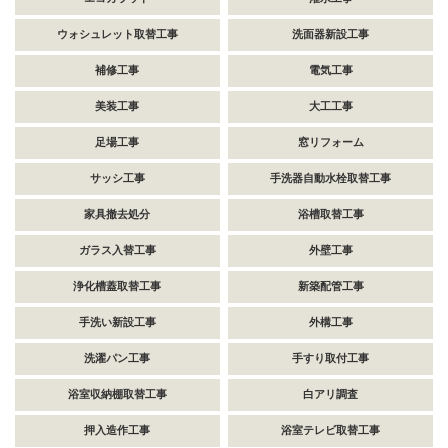
ウォシュレット取替工事
洗面器新設工事
補修工事
電気工事
美装工事
大工工事
足場工事
窓リフォーム
サッシ工事
手洗器自動水栓取替工事
家具撤去処分
浴槽取替工事
ガラス入替工事
外壁工事
浄化槽蓋取替工事
新築配管工事
手洗い新設工事
外構工事
洗濯パン工事
手すり取付工事
浴室収納棚取替工事
白アリ調査
押入造作工事
浴室テレビ取替工事