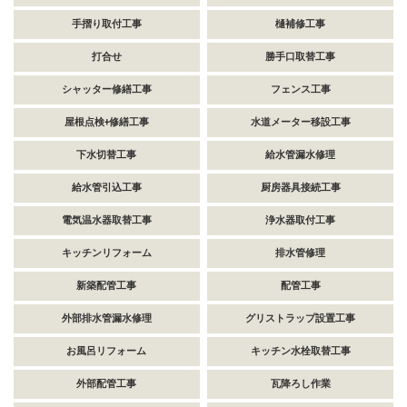
手摺り取付工事
樋補修工事
打合せ
勝手口取替工事
シャッター修繕工事
フェンス工事
屋根点検+修繕工事
水道メーター移設工事
下水切替工事
給水管漏水修理
給水管引込工事
厨房器具接続工事
電気温水器取替工事
浄水器取付工事
キッチンリフォーム
排水管修理
新築配管工事
配管工事
外部排水管漏水修理
グリストラップ設置工事
お風呂リフォーム
キッチン水栓取替工事
外部配管工事
瓦降ろし作業