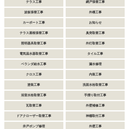
テラス工事
網戸張替工事
波板張替工事
外構工事
カーポート工事
お知らせ
テラス屋根張替工事
臭突取替工事
照明器具取替工事
外灯取替工事
電気温水器取替工事
タイル工事
ベランダ給水工事
漏水修理
クロス工事
内装工事
塗装工事
洗面水栓取替工事
浴室水栓取替工事
手摺り取付工事
瓦取替工事
外壁補修工事
ドアクローザー取替工事
神棚取付工事
井戸ポンプ修理
外壁工事