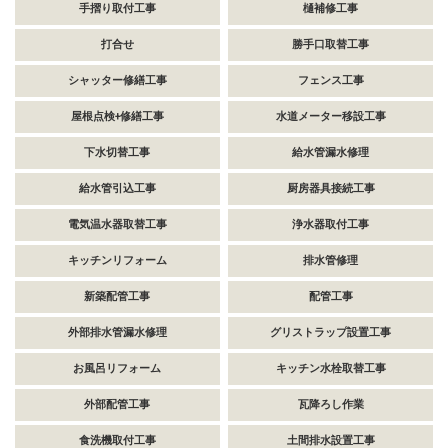
手摺り取付工事
樋補修工事
打合せ
勝手口取替工事
シャッター修繕工事
フェンス工事
屋根点検+修繕工事
水道メーター移設工事
下水切替工事
給水管漏水修理
給水管引込工事
厨房器具接続工事
電気温水器取替工事
浄水器取付工事
キッチンリフォーム
排水管修理
新築配管工事
配管工事
外部排水管漏水修理
グリストラップ設置工事
お風呂リフォーム
キッチン水栓取替工事
外部配管工事
瓦降ろし作業
食洗機取付工事
土間排水設置工事