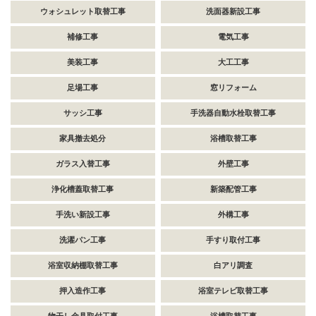
ウォシュレット取替工事
洗面器新設工事
補修工事
電気工事
美装工事
大工工事
足場工事
窓リフォーム
サッシ工事
手洗器自動水栓取替工事
家具撤去処分
浴槽取替工事
ガラス入替工事
外壁工事
浄化槽蓋取替工事
新築配管工事
手洗い新設工事
外構工事
洗濯パン工事
手すり取付工事
浴室収納棚取替工事
白アリ調査
押入造作工事
浴室テレビ取替工事