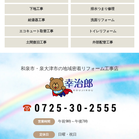
下地工事
排水つまり修理
給湯器工事
洗面リフォーム
エコキュート取替工事
トイレリフォーム
土間復旧工事
外部配管工事
和泉市・泉大津市の地域密着リフォーム工事店
午前9時～午後7時
営業時間
日曜・祝日
定休日