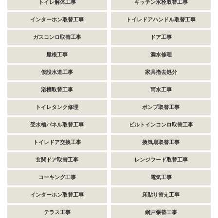
トイレ解体工事
キッチン水栓取替工事
インターホン取替工事
トイレドアハンドル取替工事
ガスコンロ取替工事
ドア工事
屋根工事
漏水修理
仮設水道工事
家具撤去処分
浴槽取替工事
雨水工事
トイレタンク修理
ポンプ取替工事
受水槽パネル取替工事
ビルトインコンロ取替工事
トイレドア交換工事
換気扇取替工事
玄関ドア取替工事
レンジフード取替工事
コーキング工事
電気工事
インターホン取替工事
床貼り替え工事
テラス工事
網戸張替工事