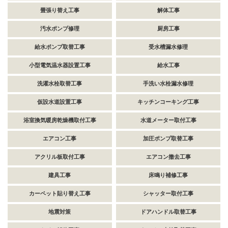
畳張り替え工事
解体工事
汚水ポンプ修理
厨房工事
給水ポンプ取替工事
受水槽漏水修理
小型電気温水器設置工事
給水工事
洗濯水栓取替工事
手洗い水栓漏水修理
仮設水道設置工事
キッチンコーキング工事
浴室換気暖房乾燥機取付工事
水道メーター取付工事
エアコン工事
加圧ポンプ取替工事
アクリル板取付工事
エアコン撤去工事
建具工事
床鳴り補修工事
カーペット貼り替え工事
シャッター取付工事
地震対策
ドアハンドル取替工事