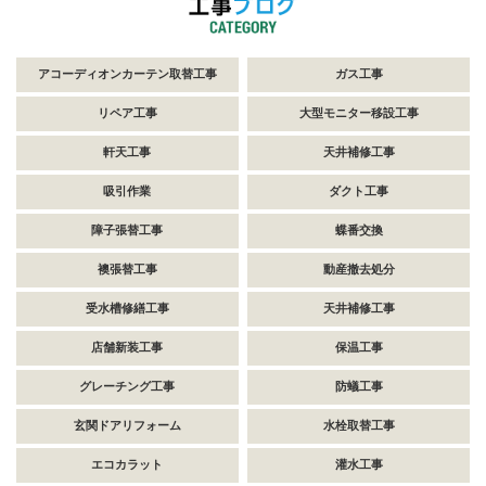
アコーディオンカーテン取替工事
ガス工事
リペア工事
大型モニター移設工事
軒天工事
天井補修工事
吸引作業
ダクト工事
障子張替工事
蝶番交換
襖張替工事
動産撤去処分
受水槽修繕工事
天井補修工事
店舗新装工事
保温工事
グレーチング工事
防蟻工事
玄関ドアリフォーム
水栓取替工事
エコカラット
灌水工事