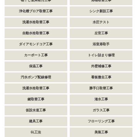
物干し金具取付工事
浴槽取替工事
浄化槽ブロア取替工事
シンク新設工事
洗濯水栓取替工事
水圧テスト
自動水栓取替工事
左官工事
ダイアモンドコア工事
浴室扉取手
カーポート工事
トイレ詰まり修理
保温工事
外壁補修工事
汚水ポンプ配線修理
看板撤去工事
洗濯水栓取替工事
勝手口取替工事
鍵取替工事
潅水工事
仮設水道工事
ガラス工事
建具工事
フローリング工事
GL工法
美装工事