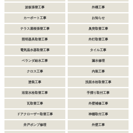
波板張替工事
外構工事
カーポート工事
お知らせ
テラス屋根張替工事
臭突取替工事
照明器具取替工事
外灯取替工事
電気温水器取替工事
タイル工事
ベランダ給水工事
漏水修理
クロス工事
内装工事
塗装工事
洗面水栓取替工事
浴室水栓取替工事
手摺り取付工事
瓦取替工事
外壁補修工事
ドアクローザー取替工事
神棚取付工事
井戸ポンプ修理
外壁工事