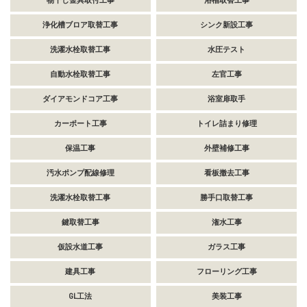
物干し金具取付工事
浴槽取替工事
浄化槽ブロア取替工事
シンク新設工事
洗濯水栓取替工事
水圧テスト
自動水栓取替工事
左官工事
ダイアモンドコア工事
浴室扉取手
カーポート工事
トイレ詰まり修理
保温工事
外壁補修工事
汚水ポンプ配線修理
看板撤去工事
洗濯水栓取替工事
勝手口取替工事
鍵取替工事
潅水工事
仮設水道工事
ガラス工事
建具工事
フローリング工事
GL工法
美装工事