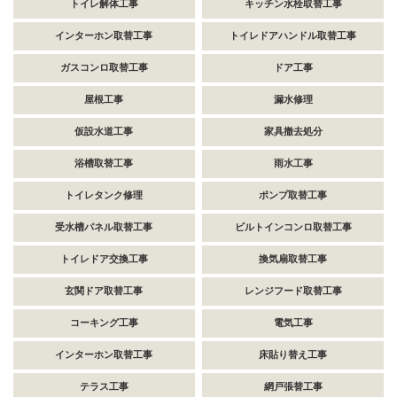
トイレ解体工事
キッチン水栓取替工事
インターホン取替工事
トイレドアハンドル取替工事
ガスコンロ取替工事
ドア工事
屋根工事
漏水修理
仮設水道工事
家具撤去処分
浴槽取替工事
雨水工事
トイレタンク修理
ポンプ取替工事
受水槽パネル取替工事
ビルトインコンロ取替工事
トイレドア交換工事
換気扇取替工事
玄関ドア取替工事
レンジフード取替工事
コーキング工事
電気工事
インターホン取替工事
床貼り替え工事
テラス工事
網戸張替工事