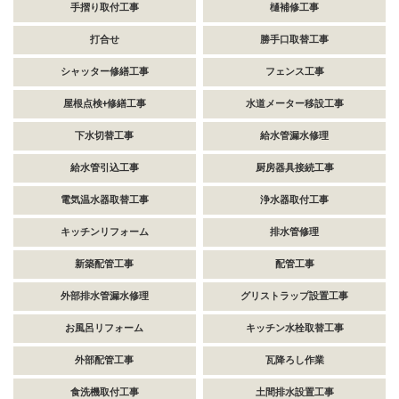
手摺り取付工事
樋補修工事
打合せ
勝手口取替工事
シャッター修繕工事
フェンス工事
屋根点検+修繕工事
水道メーター移設工事
下水切替工事
給水管漏水修理
給水管引込工事
厨房器具接続工事
電気温水器取替工事
浄水器取付工事
キッチンリフォーム
排水管修理
新築配管工事
配管工事
外部排水管漏水修理
グリストラップ設置工事
お風呂リフォーム
キッチン水栓取替工事
外部配管工事
瓦降ろし作業
食洗機取付工事
土間排水設置工事