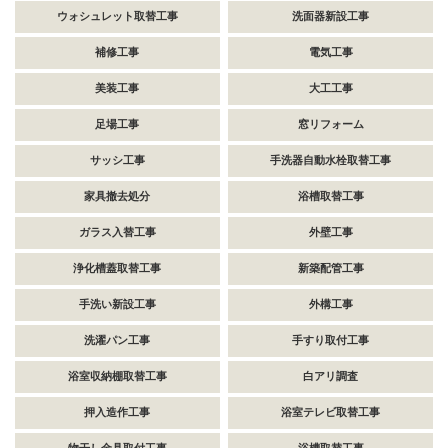
ウォシュレット取替工事
洗面器新設工事
補修工事
電気工事
美装工事
大工工事
足場工事
窓リフォーム
サッシ工事
手洗器自動水栓取替工事
家具撤去処分
浴槽取替工事
ガラス入替工事
外壁工事
浄化槽蓋取替工事
新築配管工事
手洗い新設工事
外構工事
洗濯パン工事
手すり取付工事
浴室収納棚取替工事
白アリ調査
押入造作工事
浴室テレビ取替工事