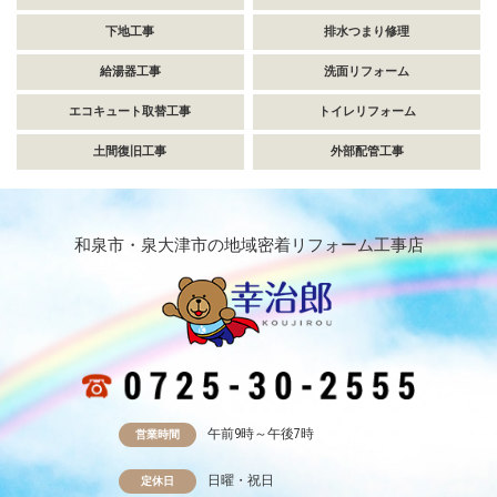
下地工事
排水つまり修理
給湯器工事
洗面リフォーム
エコキュート取替工事
トイレリフォーム
土間復旧工事
外部配管工事
和泉市・泉大津市の地域密着リフォーム工事店
午前9時～午後7時
営業時間
日曜・祝日
定休日