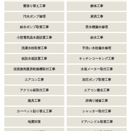
畳張り替え工事
解体工事
汚水ポンプ修理
厨房工事
給水ポンプ取替工事
受水槽漏水修理
小型電気温水器設置工事
給水工事
洗濯水栓取替工事
手洗い水栓漏水修理
仮設水道設置工事
キッチンコーキング工事
浴室換気暖房乾燥機取付工事
水道メーター取付工事
エアコン工事
加圧ポンプ取替工事
アクリル板取付工事
エアコン撤去工事
建具工事
床鳴り補修工事
カーペット貼り替え工事
シャッター取付工事
地震対策
ドアハンドル取替工事