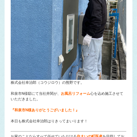
株式会社幸治郎（コウジロウ）の熊野です。
和泉市N様邸にて当社井関が、
お風呂リフォーム
心を込め施工させて
いただきました。
『和泉市N様あ
りがとうございました！』
本日も株式会社幸治郎はりきってまいります！
お家のことならすべて任せていただける
住まいの町医者
を目指してお