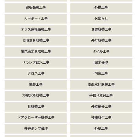
波板張替工事
外構工事
カーポート工事
お知らせ
テラス屋根張替工事
臭突取替工事
照明器具取替工事
外灯取替工事
電気温水器取替工事
タイル工事
ベランダ給水工事
漏水修理
クロス工事
内装工事
塗装工事
洗面水栓取替工事
浴室水栓取替工事
手摺り取付工事
瓦取替工事
外壁補修工事
ドアクローザー取替工事
神棚取付工事
井戸ポンプ修理
外壁工事