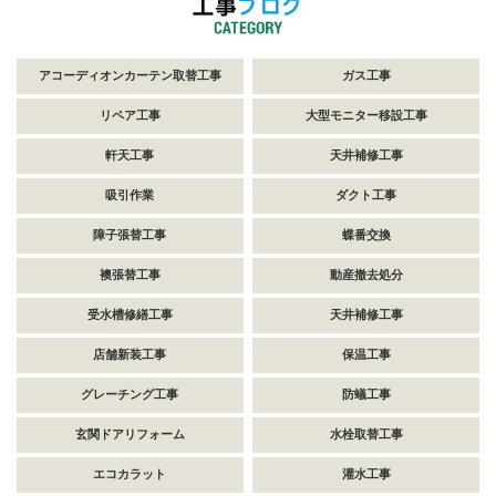
アコーディオンカーテン取替工事
ガス工事
リペア工事
大型モニター移設工事
軒天工事
天井補修工事
吸引作業
ダクト工事
障子張替工事
蝶番交換
襖張替工事
動産撤去処分
受水槽修繕工事
天井補修工事
店舗新装工事
保温工事
グレーチング工事
防蟻工事
玄関ドアリフォーム
水栓取替工事
エコカラット
灌水工事