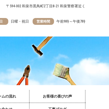
〒594-002 和泉市黒鳥町2丁目8-21 和泉警察署近く
日曜・祝日
午前9時～午後7時
日
営業時間
ームの流れ
お客様の喜びの声