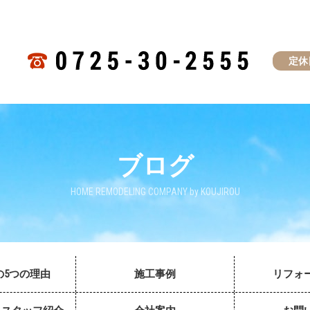
定休
ブログ
HOME REMODELING COMPANY by KOUJIROU
の5つの理由
施工事例
リフォ