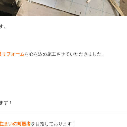
す。
呂リフォーム
を
心を込め施工させていただきました。
』
ます！
住まいの町医者
を目指しております！