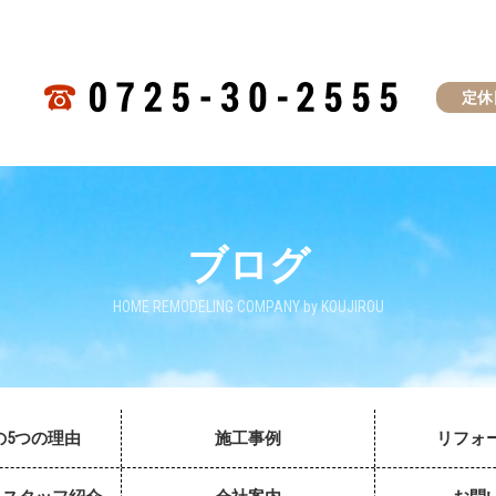
定休
ブログ
HOME REMODELING COMPANY by KOUJIROU
の5つの理由
施工事例
リフォ