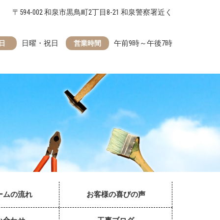
〒594-002 和泉市黒鳥町2丁目8-21 和泉警察署近く
日曜・祝日
午前9時～午後7時
日
営業時間
ームの流れ
お客様の喜びの声