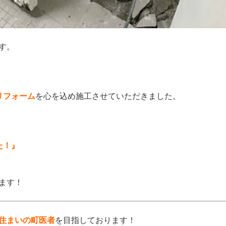
す。
リフォーム
を
心を込め施工させていただきました。
た！』
ます！
住まいの町医者
を目指しております！