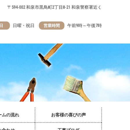
〒594-002 和泉市黒鳥町2丁目8-21 和泉警察署近く
日曜・祝日
午前9時～午後7時
日
営業時間
ームの流れ
お客様の喜びの声