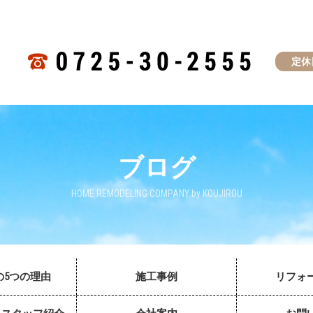
定休
ブログ
HOME REMODELING COMPANY by KOUJIROU
の5つの理由
施工事例
リフォ