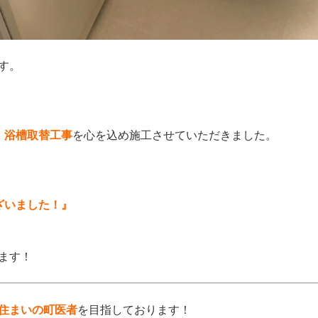
す。
、
浴槽取替工事
を
心を込め施工させていただきました。
ざいました！』
ます！
住まいの町医者
を目指しております！