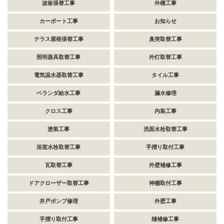
波板張替工事
外構工事
カーポート工事
お知らせ
テラス屋根張替工事
臭突取替工事
照明器具取替工事
外灯取替工事
電気温水器取替工事
タイル工事
ベランダ給水工事
漏水修理
クロス工事
内装工事
塗装工事
洗面水栓取替工事
浴室水栓取替工事
手摺り取付工事
瓦取替工事
外壁補修工事
ドアクローザー取替工事
神棚取付工事
井戸ポンプ修理
外壁工事
手摺り取付工事
樋補修工事