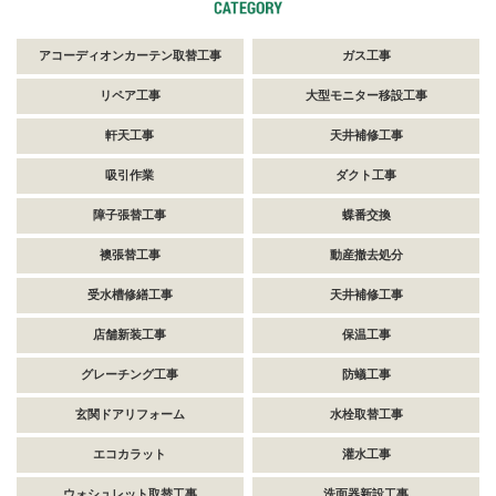
アコーディオンカーテン取替工事
ガス工事
リペア工事
大型モニター移設工事
軒天工事
天井補修工事
吸引作業
ダクト工事
障子張替工事
蝶番交換
襖張替工事
動産撤去処分
受水槽修繕工事
天井補修工事
店舗新装工事
保温工事
グレーチング工事
防蟻工事
玄関ドアリフォーム
水栓取替工事
エコカラット
灌水工事
ウォシュレット取替工事
洗面器新設工事