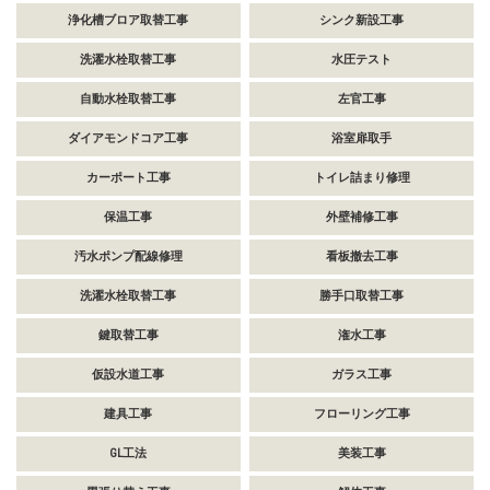
浄化槽ブロア取替工事
シンク新設工事
洗濯水栓取替工事
水圧テスト
自動水栓取替工事
左官工事
ダイアモンドコア工事
浴室扉取手
カーポート工事
トイレ詰まり修理
保温工事
外壁補修工事
汚水ポンプ配線修理
看板撤去工事
洗濯水栓取替工事
勝手口取替工事
鍵取替工事
潅水工事
仮設水道工事
ガラス工事
建具工事
フローリング工事
GL工法
美装工事