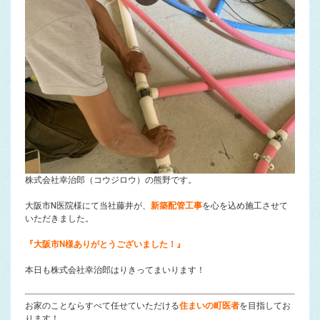
株式会社幸治郎（コウジロウ）の熊野です。
大阪市N医院様にて当社藤井が、
新築配管工事
を心を込め施工させて
いただきました。
『大阪市N様ありがとうございました！』
本日も株式会社幸治郎はりきってまいります！
お家のことならすべて任せていただける
住まいの町医者
を目指してお
ります！