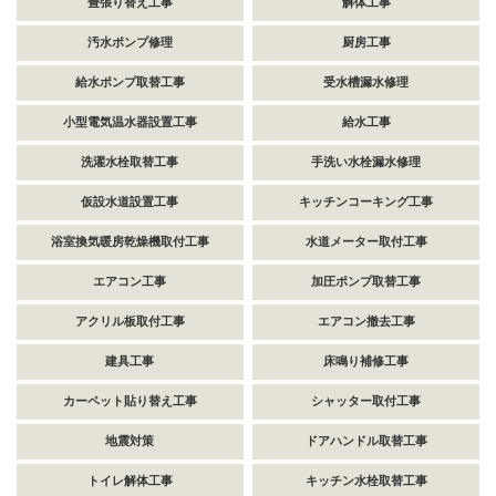
畳張り替え工事
解体工事
汚水ポンプ修理
厨房工事
給水ポンプ取替工事
受水槽漏水修理
小型電気温水器設置工事
給水工事
洗濯水栓取替工事
手洗い水栓漏水修理
仮設水道設置工事
キッチンコーキング工事
浴室換気暖房乾燥機取付工事
水道メーター取付工事
エアコン工事
加圧ポンプ取替工事
アクリル板取付工事
エアコン撤去工事
建具工事
床鳴り補修工事
カーペット貼り替え工事
シャッター取付工事
地震対策
ドアハンドル取替工事
トイレ解体工事
キッチン水栓取替工事