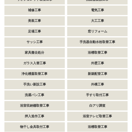
補修工事
電気工事
美装工事
大工工事
足場工事
窓リフォーム
サッシ工事
手洗器自動水栓取替工事
家具撤去処分
浴槽取替工事
ガラス入替工事
外壁工事
浄化槽蓋取替工事
新築配管工事
手洗い新設工事
外構工事
洗濯パン工事
手すり取付工事
浴室収納棚取替工事
白アリ調査
押入造作工事
浴室テレビ取替工事
物干し金具取付工事
浴槽取替工事