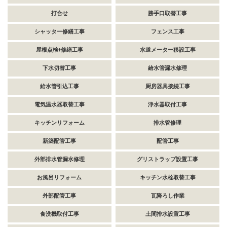
打合せ
勝手口取替工事
シャッター修繕工事
フェンス工事
屋根点検+修繕工事
水道メーター移設工事
下水切替工事
給水管漏水修理
給水管引込工事
厨房器具接続工事
電気温水器取替工事
浄水器取付工事
キッチンリフォーム
排水管修理
新築配管工事
配管工事
外部排水管漏水修理
グリストラップ設置工事
お風呂リフォーム
キッチン水栓取替工事
外部配管工事
瓦降ろし作業
食洗機取付工事
土間排水設置工事