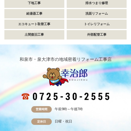
下地工事
排水つまり修理
給湯器工事
洗面リフォーム
エコキュート取替工事
トイレリフォーム
土間復旧工事
外部配管工事
和泉市・泉大津市の地域密着リフォーム工事店
午前9時～午後7時
営業時間
日曜・祝日
定休日