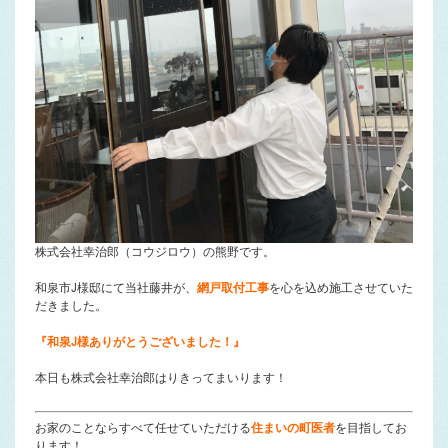
株式会社幸治郎（コウジロウ）の熊野です。
和泉市J様邸にて当社藤井が、
網戸取付工事
を心を込め施工させていた
だきました。
『和泉J様ありがとうございました！』
本日も株式会社幸治郎はりきってまいります！
お家のことならすべて任せていただける
住まいの町医者
を目指してお
ります！