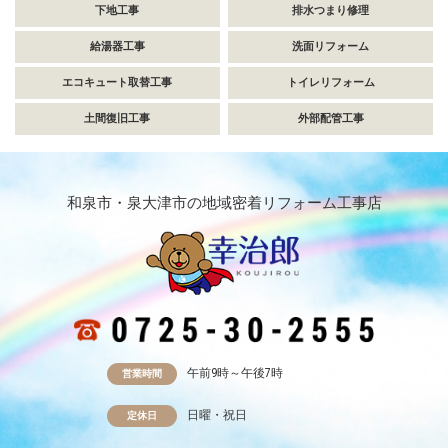
下地工事
排水つまり修理
給湯器工事
洗面リフォーム
エコキュート取替工事
トイレリフォーム
土間復旧工事
外部配管工事
和泉市・泉大津市の地域密着リフォーム工事店
午前9時～午後7時
営業時間
日曜・祝日
定休日