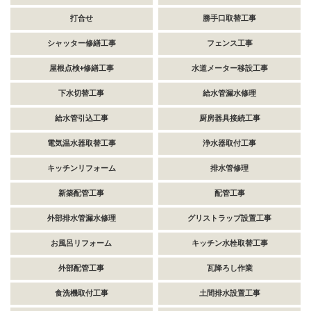
打合せ
勝手口取替工事
シャッター修繕工事
フェンス工事
屋根点検+修繕工事
水道メーター移設工事
下水切替工事
給水管漏水修理
給水管引込工事
厨房器具接続工事
電気温水器取替工事
浄水器取付工事
キッチンリフォーム
排水管修理
新築配管工事
配管工事
外部排水管漏水修理
グリストラップ設置工事
お風呂リフォーム
キッチン水栓取替工事
外部配管工事
瓦降ろし作業
食洗機取付工事
土間排水設置工事