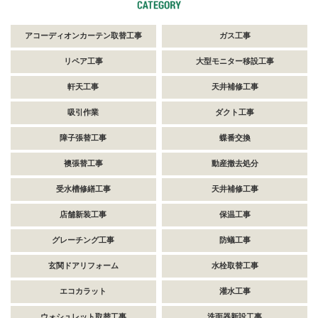
アコーディオンカーテン取替工事
ガス工事
リペア工事
大型モニター移設工事
軒天工事
天井補修工事
吸引作業
ダクト工事
障子張替工事
蝶番交換
襖張替工事
動産撤去処分
受水槽修繕工事
天井補修工事
店舗新装工事
保温工事
グレーチング工事
防蟻工事
玄関ドアリフォーム
水栓取替工事
エコカラット
灌水工事
ウォシュレット取替工事
洗面器新設工事