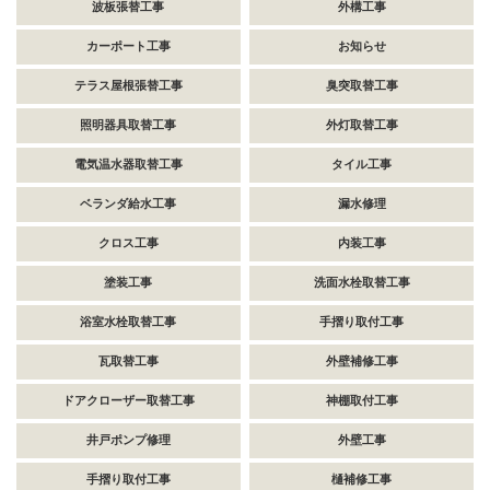
波板張替工事
外構工事
カーポート工事
お知らせ
テラス屋根張替工事
臭突取替工事
照明器具取替工事
外灯取替工事
電気温水器取替工事
タイル工事
ベランダ給水工事
漏水修理
クロス工事
内装工事
塗装工事
洗面水栓取替工事
浴室水栓取替工事
手摺り取付工事
瓦取替工事
外壁補修工事
ドアクローザー取替工事
神棚取付工事
井戸ポンプ修理
外壁工事
手摺り取付工事
樋補修工事