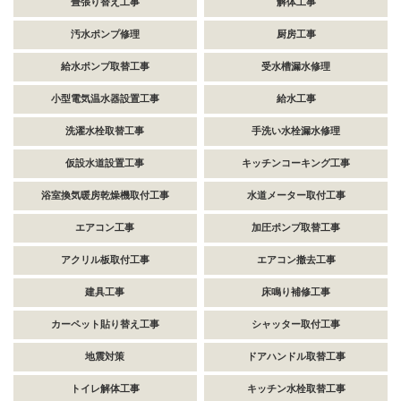
畳張り替え工事
解体工事
汚水ポンプ修理
厨房工事
給水ポンプ取替工事
受水槽漏水修理
小型電気温水器設置工事
給水工事
洗濯水栓取替工事
手洗い水栓漏水修理
仮設水道設置工事
キッチンコーキング工事
浴室換気暖房乾燥機取付工事
水道メーター取付工事
エアコン工事
加圧ポンプ取替工事
アクリル板取付工事
エアコン撤去工事
建具工事
床鳴り補修工事
カーペット貼り替え工事
シャッター取付工事
地震対策
ドアハンドル取替工事
トイレ解体工事
キッチン水栓取替工事