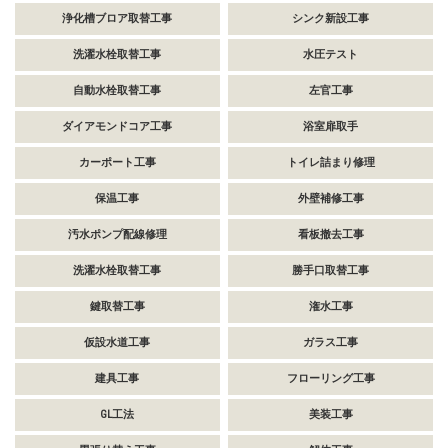
浄化槽ブロア取替工事
シンク新設工事
洗濯水栓取替工事
水圧テスト
自動水栓取替工事
左官工事
ダイアモンドコア工事
浴室扉取手
カーポート工事
トイレ詰まり修理
保温工事
外壁補修工事
汚水ポンプ配線修理
看板撤去工事
洗濯水栓取替工事
勝手口取替工事
鍵取替工事
潅水工事
仮設水道工事
ガラス工事
建具工事
フローリング工事
GL工法
美装工事