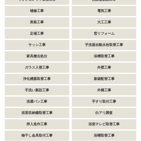
補修工事
電気工事
美装工事
大工工事
足場工事
窓リフォーム
サッシ工事
手洗器自動水栓取替工事
家具撤去処分
浴槽取替工事
ガラス入替工事
外壁工事
浄化槽蓋取替工事
新築配管工事
手洗い新設工事
外構工事
洗濯パン工事
手すり取付工事
浴室収納棚取替工事
白アリ調査
押入造作工事
浴室テレビ取替工事
物干し金具取付工事
浴槽取替工事