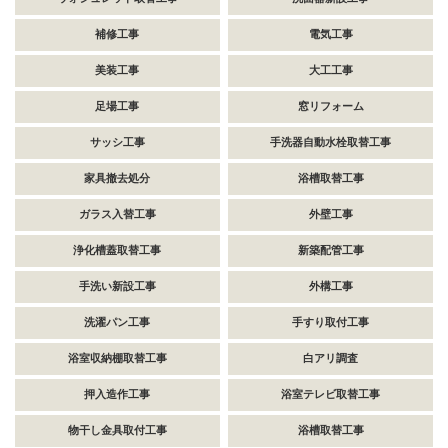
補修工事
電気工事
美装工事
大工工事
足場工事
窓リフォーム
サッシ工事
手洗器自動水栓取替工事
家具撤去処分
浴槽取替工事
ガラス入替工事
外壁工事
浄化槽蓋取替工事
新築配管工事
手洗い新設工事
外構工事
洗濯パン工事
手すり取付工事
浴室収納棚取替工事
白アリ調査
押入造作工事
浴室テレビ取替工事
物干し金具取付工事
浴槽取替工事