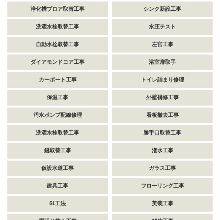
浄化槽ブロア取替工事
シンク新設工事
洗濯水栓取替工事
水圧テスト
自動水栓取替工事
左官工事
ダイアモンドコア工事
浴室扉取手
カーポート工事
トイレ詰まり修理
保温工事
外壁補修工事
汚水ポンプ配線修理
看板撤去工事
洗濯水栓取替工事
勝手口取替工事
鍵取替工事
潅水工事
仮設水道工事
ガラス工事
建具工事
フローリング工事
GL工法
美装工事