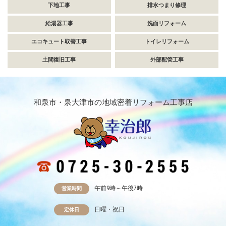
下地工事
排水つまり修理
給湯器工事
洗面リフォーム
エコキュート取替工事
トイレリフォーム
土間復旧工事
外部配管工事
和泉市・泉大津市の地域密着リフォーム工事店
午前9時～午後7時
営業時間
日曜・祝日
定休日