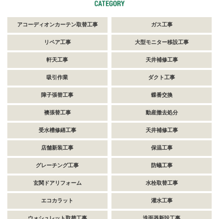
アコーディオンカーテン取替工事
ガス工事
リペア工事
大型モニター移設工事
軒天工事
天井補修工事
吸引作業
ダクト工事
障子張替工事
蝶番交換
襖張替工事
動産撤去処分
受水槽修繕工事
天井補修工事
店舗新装工事
保温工事
グレーチング工事
防蟻工事
玄関ドアリフォーム
水栓取替工事
エコカラット
灌水工事
ウォシュレット取替工事
洗面器新設工事