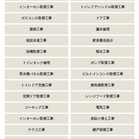
インターホン取替工事
トイレドアハンドル取替工事
ガスコンロ取替工事
ドア工事
屋根工事
漏水修理
仮設水道工事
家具撤去処分
浴槽取替工事
雨水工事
トイレタンク修理
ポンプ取替工事
受水槽パネル取替工事
ビルトインコンロ取替工事
トイレドア交換工事
換気扇取替工事
玄関ドア取替工事
レンジフード取替工事
コーキング工事
電気工事
インターホン取替工事
床貼り替え工事
テラス工事
網戸張替工事