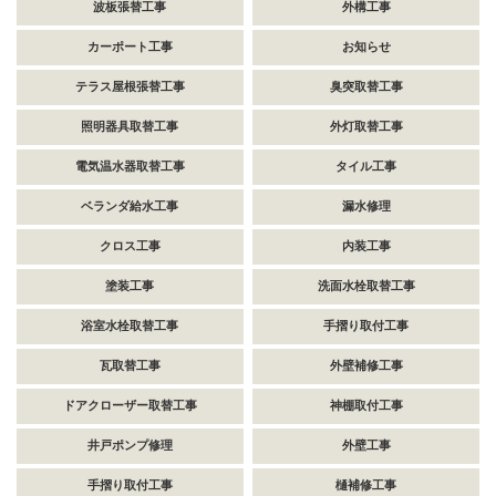
波板張替工事
外構工事
カーポート工事
お知らせ
テラス屋根張替工事
臭突取替工事
照明器具取替工事
外灯取替工事
電気温水器取替工事
タイル工事
ベランダ給水工事
漏水修理
クロス工事
内装工事
塗装工事
洗面水栓取替工事
浴室水栓取替工事
手摺り取付工事
瓦取替工事
外壁補修工事
ドアクローザー取替工事
神棚取付工事
井戸ポンプ修理
外壁工事
手摺り取付工事
樋補修工事