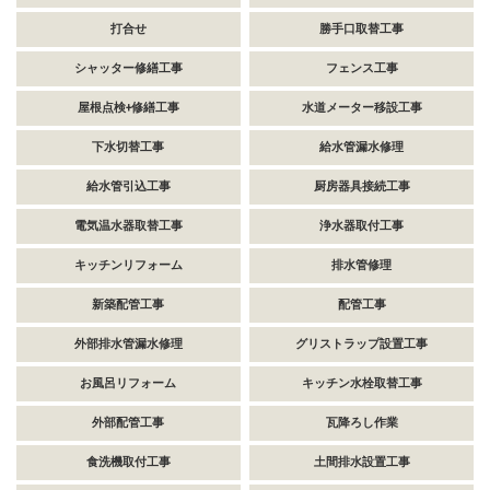
打合せ
勝手口取替工事
シャッター修繕工事
フェンス工事
屋根点検+修繕工事
水道メーター移設工事
下水切替工事
給水管漏水修理
給水管引込工事
厨房器具接続工事
電気温水器取替工事
浄水器取付工事
キッチンリフォーム
排水管修理
新築配管工事
配管工事
外部排水管漏水修理
グリストラップ設置工事
お風呂リフォーム
キッチン水栓取替工事
外部配管工事
瓦降ろし作業
食洗機取付工事
土間排水設置工事