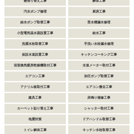
畳張り替え工事
解体工事
汚水ポンプ修理
厨房工事
給水ポンプ取替工事
受水槽漏水修理
小型電気温水器設置工事
給水工事
洗濯水栓取替工事
手洗い水栓漏水修理
仮設水道設置工事
キッチンコーキング工事
浴室換気暖房乾燥機取付工事
水道メーター取付工事
エアコン工事
加圧ポンプ取替工事
アクリル板取付工事
エアコン撤去工事
建具工事
床鳴り補修工事
カーペット貼り替え工事
シャッター取付工事
地震対策
ドアハンドル取替工事
トイレ解体工事
キッチン水栓取替工事