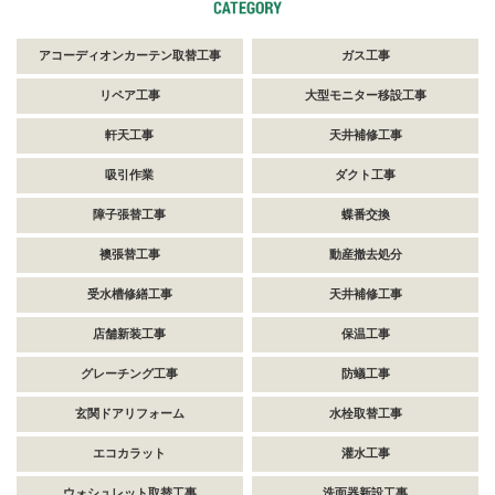
アコーディオンカーテン取替工事
ガス工事
リペア工事
大型モニター移設工事
軒天工事
天井補修工事
吸引作業
ダクト工事
障子張替工事
蝶番交換
襖張替工事
動産撤去処分
受水槽修繕工事
天井補修工事
店舗新装工事
保温工事
グレーチング工事
防蟻工事
玄関ドアリフォーム
水栓取替工事
エコカラット
灌水工事
ウォシュレット取替工事
洗面器新設工事