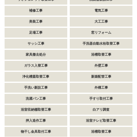
補修工事
電気工事
美装工事
大工工事
足場工事
窓リフォーム
サッシ工事
手洗器自動水栓取替工事
家具撤去処分
浴槽取替工事
ガラス入替工事
外壁工事
浄化槽蓋取替工事
新築配管工事
手洗い新設工事
外構工事
洗濯パン工事
手すり取付工事
浴室収納棚取替工事
白アリ調査
押入造作工事
浴室テレビ取替工事
物干し金具取付工事
浴槽取替工事