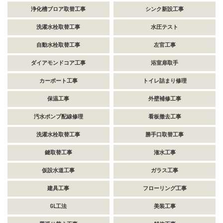
浄化槽ブロア取替工事
シンク新設工事
洗濯水栓取替工事
水圧テスト
自動水栓取替工事
左官工事
ダイアモンドコア工事
浴室扉取手
カーポート工事
トイレ詰まり修理
保温工事
外壁補修工事
汚水ポンプ配線修理
看板撤去工事
洗濯水栓取替工事
勝手口取替工事
鍵取替工事
潅水工事
仮設水道工事
ガラス工事
建具工事
フローリング工事
GL工法
美装工事