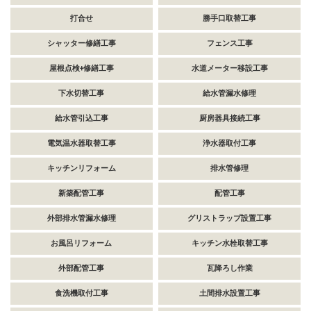
打合せ
勝手口取替工事
シャッター修繕工事
フェンス工事
屋根点検+修繕工事
水道メーター移設工事
下水切替工事
給水管漏水修理
給水管引込工事
厨房器具接続工事
電気温水器取替工事
浄水器取付工事
キッチンリフォーム
排水管修理
新築配管工事
配管工事
外部排水管漏水修理
グリストラップ設置工事
お風呂リフォーム
キッチン水栓取替工事
外部配管工事
瓦降ろし作業
食洗機取付工事
土間排水設置工事