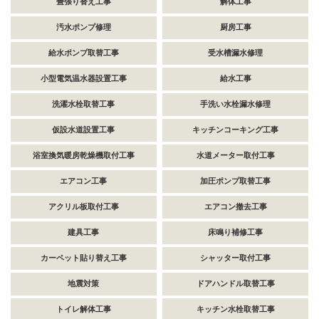
畳張り替え工事
解体工事
汚水ポンプ修理
厨房工事
給水ポンプ取替工事
受水槽漏水修理
小型電気温水器設置工事
給水工事
洗濯水栓取替工事
手洗い水栓漏水修理
仮設水道設置工事
キッチンコーキング工事
浴室換気暖房乾燥機取付工事
水道メーター取付工事
エアコン工事
加圧ポンプ取替工事
アクリル板取付工事
エアコン撤去工事
建具工事
床鳴り補修工事
カーペット貼り替え工事
シャッター取付工事
地震対策
ドアハンドル取替工事
トイレ解体工事
キッチン水栓取替工事