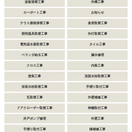
波板張替工事
外構工事
カーポート工事
お知らせ
テラス屋根張替工事
臭突取替工事
照明器具取替工事
外灯取替工事
電気温水器取替工事
タイル工事
ベランダ給水工事
漏水修理
クロス工事
内装工事
塗装工事
洗面水栓取替工事
浴室水栓取替工事
手摺り取付工事
瓦取替工事
外壁補修工事
ドアクローザー取替工事
神棚取付工事
井戸ポンプ修理
外壁工事
手摺り取付工事
樋補修工事