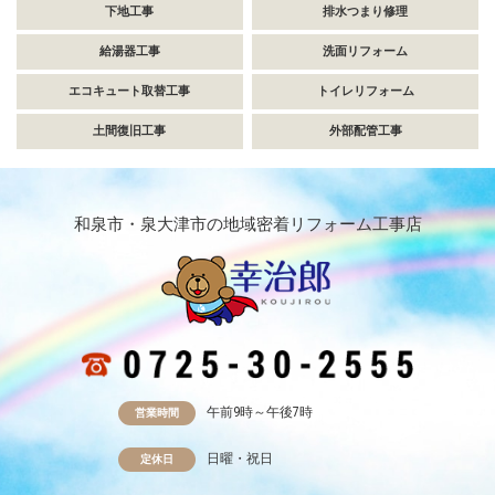
下地工事
排水つまり修理
給湯器工事
洗面リフォーム
エコキュート取替工事
トイレリフォーム
土間復旧工事
外部配管工事
和泉市・泉大津市の地域密着リフォーム工事店
午前9時～午後7時
営業時間
日曜・祝日
定休日