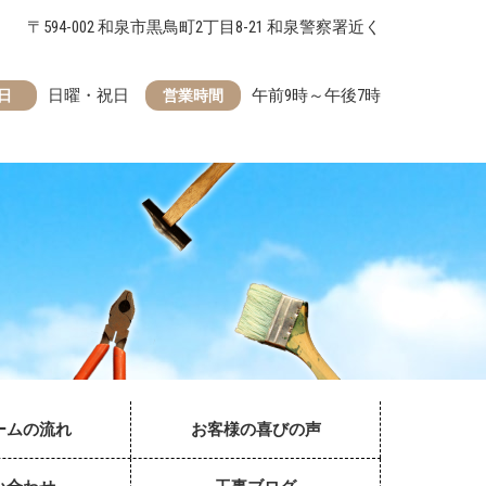
〒594-002 和泉市黒鳥町2丁目8-21 和泉警察署近く
日曜・祝日
午前9時～午後7時
日
営業時間
ームの流れ
お客様の喜びの声