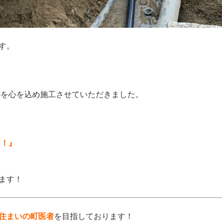
す。
事
を心を込め施工させていただきました。
た！』
ます！
住まいの町医者
を目指しております！