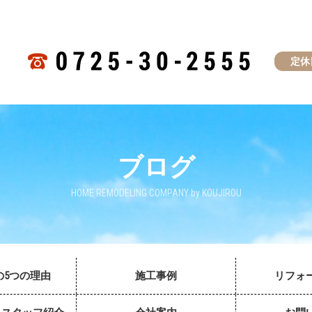
定休
ブログ
HOME REMODELING COMPANY by KOUJIROU
の5つの理由
施工事例
リフォ