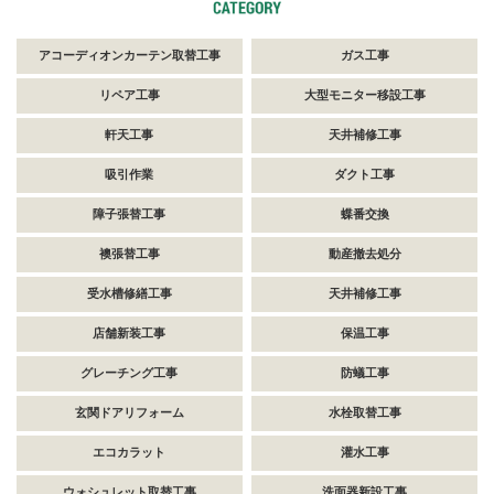
アコーディオンカーテン取替工事
ガス工事
リペア工事
大型モニター移設工事
軒天工事
天井補修工事
吸引作業
ダクト工事
障子張替工事
蝶番交換
襖張替工事
動産撤去処分
受水槽修繕工事
天井補修工事
店舗新装工事
保温工事
グレーチング工事
防蟻工事
玄関ドアリフォーム
水栓取替工事
エコカラット
灌水工事
ウォシュレット取替工事
洗面器新設工事