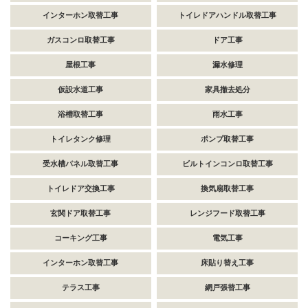
インターホン取替工事
トイレドアハンドル取替工事
ガスコンロ取替工事
ドア工事
屋根工事
漏水修理
仮設水道工事
家具撤去処分
浴槽取替工事
雨水工事
トイレタンク修理
ポンプ取替工事
受水槽パネル取替工事
ビルトインコンロ取替工事
トイレドア交換工事
換気扇取替工事
玄関ドア取替工事
レンジフード取替工事
コーキング工事
電気工事
インターホン取替工事
床貼り替え工事
テラス工事
網戸張替工事