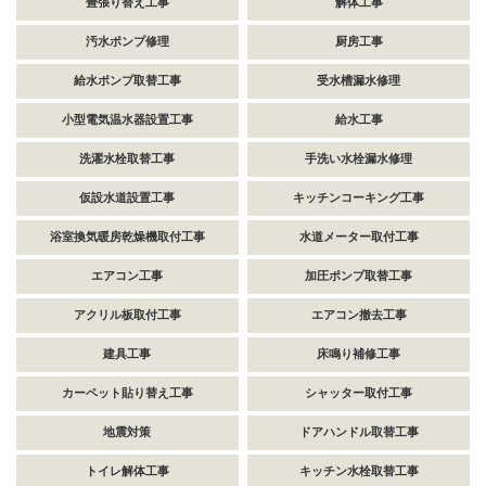
畳張り替え工事
解体工事
汚水ポンプ修理
厨房工事
給水ポンプ取替工事
受水槽漏水修理
小型電気温水器設置工事
給水工事
洗濯水栓取替工事
手洗い水栓漏水修理
仮設水道設置工事
キッチンコーキング工事
浴室換気暖房乾燥機取付工事
水道メーター取付工事
エアコン工事
加圧ポンプ取替工事
アクリル板取付工事
エアコン撤去工事
建具工事
床鳴り補修工事
カーペット貼り替え工事
シャッター取付工事
地震対策
ドアハンドル取替工事
トイレ解体工事
キッチン水栓取替工事