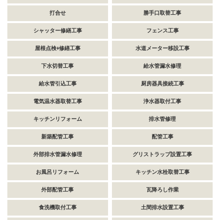
打合せ
勝手口取替工事
シャッター修繕工事
フェンス工事
屋根点検+修繕工事
水道メーター移設工事
下水切替工事
給水管漏水修理
給水管引込工事
厨房器具接続工事
電気温水器取替工事
浄水器取付工事
キッチンリフォーム
排水管修理
新築配管工事
配管工事
外部排水管漏水修理
グリストラップ設置工事
お風呂リフォーム
キッチン水栓取替工事
外部配管工事
瓦降ろし作業
食洗機取付工事
土間排水設置工事