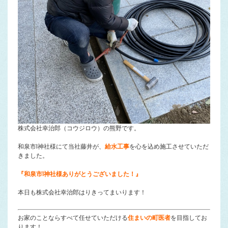
株式会社幸治郎（コウジロウ）の熊野です。
和泉市I神社様にて当社藤井が、
給水工事
を心を込め施工させていただ
きました。
『和泉市I神社様ありがとうございました！』
本日も株式会社幸治郎はりきってまいります！
お家のことならすべて任せていただける
住まいの町医者
を目指してお
ります！