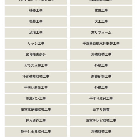
補修工事
電気工事
美装工事
大工工事
足場工事
窓リフォーム
サッシ工事
手洗器自動水栓取替工事
家具撤去処分
浴槽取替工事
ガラス入替工事
外壁工事
浄化槽蓋取替工事
新築配管工事
手洗い新設工事
外構工事
洗濯パン工事
手すり取付工事
浴室収納棚取替工事
白アリ調査
押入造作工事
浴室テレビ取替工事
物干し金具取付工事
浴槽取替工事