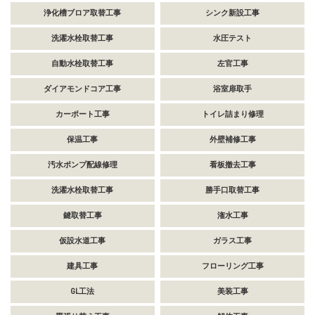
浄化槽ブロア取替工事
シンク新設工事
洗濯水栓取替工事
水圧テスト
自動水栓取替工事
左官工事
ダイアモンドコア工事
浴室扉取手
カーポート工事
トイレ詰まり修理
保温工事
外壁補修工事
汚水ポンプ配線修理
看板撤去工事
洗濯水栓取替工事
勝手口取替工事
鍵取替工事
潅水工事
仮設水道工事
ガラス工事
建具工事
フローリング工事
GL工法
美装工事