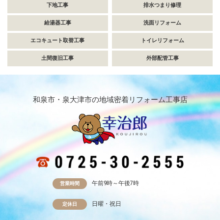
下地工事
排水つまり修理
給湯器工事
洗面リフォーム
エコキュート取替工事
トイレリフォーム
土間復旧工事
外部配管工事
和泉市・泉大津市の地域密着リフォーム工事店
午前9時～午後7時
営業時間
日曜・祝日
定休日