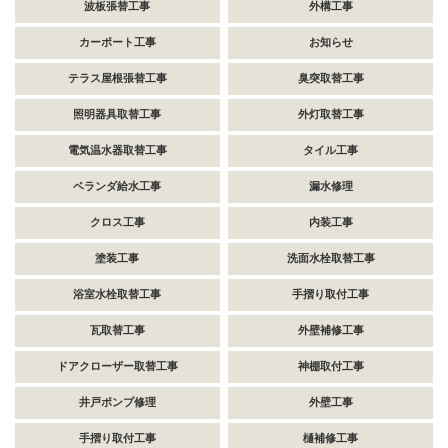
波板張替工事
外構工事
カーポート工事
お知らせ
テラス屋根張替工事
臭突取替工事
照明器具取替工事
外灯取替工事
電気温水器取替工事
タイル工事
ベランダ給水工事
漏水修理
クロス工事
内装工事
塗装工事
洗面水栓取替工事
浴室水栓取替工事
手摺り取付工事
瓦取替工事
外壁補修工事
ドアクローザー取替工事
神棚取付工事
井戸ポンプ修理
外壁工事
手摺り取付工事
樋補修工事