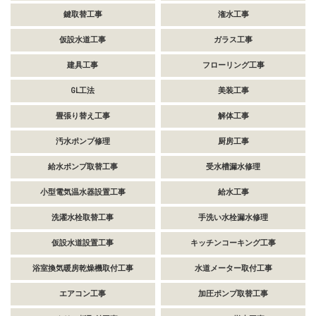
鍵取替工事
潅水工事
仮設水道工事
ガラス工事
建具工事
フローリング工事
GL工法
美装工事
畳張り替え工事
解体工事
汚水ポンプ修理
厨房工事
給水ポンプ取替工事
受水槽漏水修理
小型電気温水器設置工事
給水工事
洗濯水栓取替工事
手洗い水栓漏水修理
仮設水道設置工事
キッチンコーキング工事
浴室換気暖房乾燥機取付工事
水道メーター取付工事
エアコン工事
加圧ポンプ取替工事