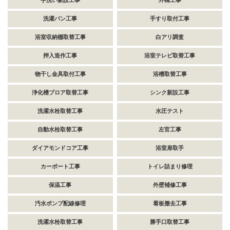
手洗い新設工事
外構工事
洗濯パン工事
手すり取付工事
浴室収納棚取替工事
白アリ調査
押入造作工事
浴室テレビ取替工事
物干し金具取付工事
浴槽取替工事
浄化槽ブロア取替工事
シンク新設工事
洗濯水栓取替工事
水圧テスト
自動水栓取替工事
左官工事
ダイアモンドコア工事
浴室扉取手
カーポート工事
トイレ詰まり修理
保温工事
外壁補修工事
汚水ポンプ配線修理
看板撤去工事
洗濯水栓取替工事
勝手口取替工事