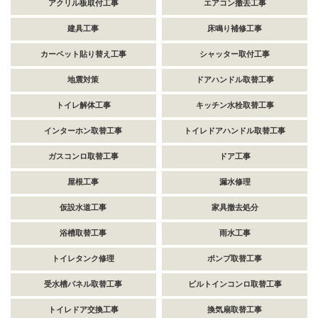
アクリル板取付工事
エアコン撤去工事
建具工事
床鳴り補修工事
カーペット貼り替え工事
シャッター取付工事
地震対策
ドアハンドル取替工事
トイレ解体工事
キッチン水栓取替工事
インターホン取替工事
トイレドアハンドル取替工事
ガスコンロ取替工事
ドア工事
屋根工事
漏水修理
仮設水道工事
家具撤去処分
浴槽取替工事
雨水工事
トイレタンク修理
ポンプ取替工事
受水槽パネル取替工事
ビルトインコンロ取替工事
トイレドア交換工事
換気扇取替工事