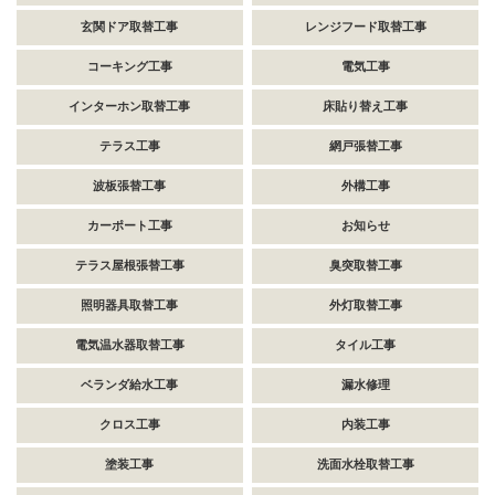
玄関ドア取替工事
レンジフード取替工事
コーキング工事
電気工事
インターホン取替工事
床貼り替え工事
テラス工事
網戸張替工事
波板張替工事
外構工事
カーポート工事
お知らせ
テラス屋根張替工事
臭突取替工事
照明器具取替工事
外灯取替工事
電気温水器取替工事
タイル工事
ベランダ給水工事
漏水修理
クロス工事
内装工事
塗装工事
洗面水栓取替工事