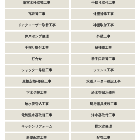
浴室水栓取替工事
手摺り取付工事
瓦取替工事
外壁補修工事
ドアクローザー取替工事
神棚取付工事
井戸ポンプ修理
外壁工事
手摺り取付工事
樋補修工事
打合せ
勝手口取替工事
シャッター修繕工事
フェンス工事
屋根点検+修繕工事
水道メーター移設工事
下水切替工事
給水管漏水修理
給水管引込工事
厨房器具接続工事
電気温水器取替工事
浄水器取付工事
キッチンリフォーム
排水管修理
新築配管工事
配管工事