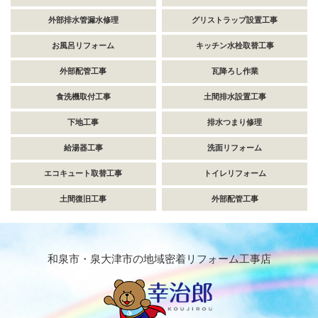
外部排水管漏水修理
グリストラップ設置工事
お風呂リフォーム
キッチン水栓取替工事
外部配管工事
瓦降ろし作業
食洗機取付工事
土間排水設置工事
下地工事
排水つまり修理
給湯器工事
洗面リフォーム
エコキュート取替工事
トイレリフォーム
土間復旧工事
外部配管工事
和泉市・泉大津市の地域密着リフォーム工事店