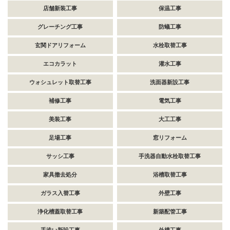
店舗新装工事
保温工事
グレーチング工事
防蟻工事
玄関ドアリフォーム
水栓取替工事
エコカラット
灌水工事
ウォシュレット取替工事
洗面器新設工事
補修工事
電気工事
美装工事
大工工事
足場工事
窓リフォーム
サッシ工事
手洗器自動水栓取替工事
家具撤去処分
浴槽取替工事
ガラス入替工事
外壁工事
浄化槽蓋取替工事
新築配管工事