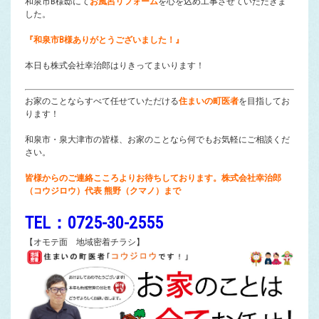
和泉市B様邸にて
お風呂リフォーム
を心を込め工事させていただきま
した。
『和泉市B様ありがとうございました！』
本日も株式会社幸治郎はりきってまいります！
お家のことならすべて任せていただける
住まいの町医者
を目指してお
ります！
和泉市・泉大津市の皆様、お家のことなら何でもお気軽にご相談くだ
さい。
皆様からのご連絡こころよりお待ちしております。株式会社幸治郎
（コウジロウ）代表 熊野（クマノ）まで
TEL：0725-30-2555
【オモテ面 地域密着チラシ】