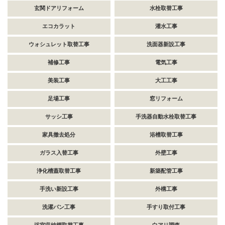
玄関ドアリフォーム
水栓取替工事
エコカラット
灌水工事
ウォシュレット取替工事
洗面器新設工事
補修工事
電気工事
美装工事
大工工事
足場工事
窓リフォーム
サッシ工事
手洗器自動水栓取替工事
家具撤去処分
浴槽取替工事
ガラス入替工事
外壁工事
浄化槽蓋取替工事
新築配管工事
手洗い新設工事
外構工事
洗濯パン工事
手すり取付工事