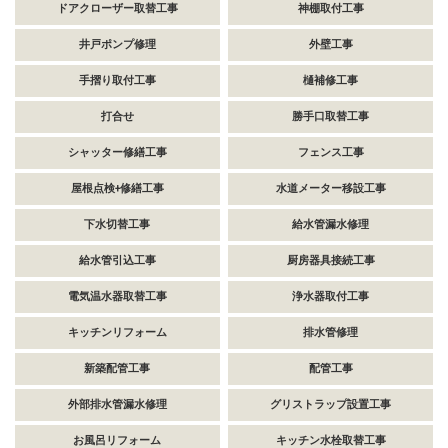
ドアクローザー取替工事
神棚取付工事
井戸ポンプ修理
外壁工事
手摺り取付工事
樋補修工事
打合せ
勝手口取替工事
シャッター修繕工事
フェンス工事
屋根点検+修繕工事
水道メーター移設工事
下水切替工事
給水管漏水修理
給水管引込工事
厨房器具接続工事
電気温水器取替工事
浄水器取付工事
キッチンリフォーム
排水管修理
新築配管工事
配管工事
外部排水管漏水修理
グリストラップ設置工事
お風呂リフォーム
キッチン水栓取替工事