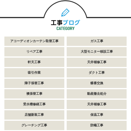
アコーディオンカーテン取替工事
ガス工事
リペア工事
大型モニター移設工事
軒天工事
天井補修工事
吸引作業
ダクト工事
障子張替工事
蝶番交換
襖張替工事
動産撤去処分
受水槽修繕工事
天井補修工事
店舗新装工事
保温工事
グレーチング工事
防蟻工事