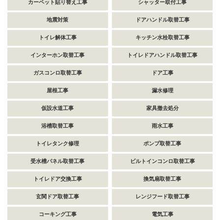
カーペット貼り替え工事
シャッター取付工事
地震対策
ドアハンドル取替工事
トイレ解体工事
キッチン水栓取替工事
インターホン取替工事
トイレドアハンドル取替工事
ガスコンロ取替工事
ドア工事
屋根工事
漏水修理
仮設水道工事
家具撤去処分
浴槽取替工事
雨水工事
トイレタンク修理
ポンプ取替工事
受水槽パネル取替工事
ビルトインコンロ取替工事
トイレドア交換工事
換気扇取替工事
玄関ドア取替工事
レンジフード取替工事
コーキング工事
電気工事