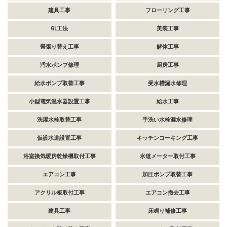
建具工事
フローリング工事
GL工法
美装工事
畳張り替え工事
解体工事
汚水ポンプ修理
厨房工事
給水ポンプ取替工事
受水槽漏水修理
小型電気温水器設置工事
給水工事
洗濯水栓取替工事
手洗い水栓漏水修理
仮設水道設置工事
キッチンコーキング工事
浴室換気暖房乾燥機取付工事
水道メーター取付工事
エアコン工事
加圧ポンプ取替工事
アクリル板取付工事
エアコン撤去工事
建具工事
床鳴り補修工事