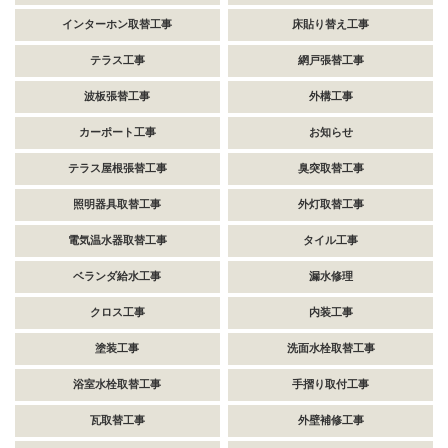
インターホン取替工事
床貼り替え工事
テラス工事
網戸張替工事
波板張替工事
外構工事
カーポート工事
お知らせ
テラス屋根張替工事
臭突取替工事
照明器具取替工事
外灯取替工事
電気温水器取替工事
タイル工事
ベランダ給水工事
漏水修理
クロス工事
内装工事
塗装工事
洗面水栓取替工事
浴室水栓取替工事
手摺り取付工事
瓦取替工事
外壁補修工事