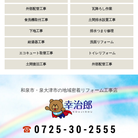
外部配管工事
瓦降ろし作業
食洗機取付工事
土間排水設置工事
下地工事
排水つまり修理
給湯器工事
洗面リフォーム
エコキュート取替工事
トイレリフォーム
土間復旧工事
外部配管工事
和泉市・泉大津市の地域密着リフォーム工事店