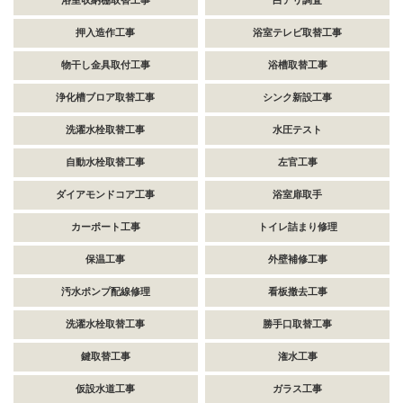
浴室収納棚取替工事
白アリ調査
押入造作工事
浴室テレビ取替工事
物干し金具取付工事
浴槽取替工事
浄化槽ブロア取替工事
シンク新設工事
洗濯水栓取替工事
水圧テスト
自動水栓取替工事
左官工事
ダイアモンドコア工事
浴室扉取手
カーポート工事
トイレ詰まり修理
保温工事
外壁補修工事
汚水ポンプ配線修理
看板撤去工事
洗濯水栓取替工事
勝手口取替工事
鍵取替工事
潅水工事
仮設水道工事
ガラス工事