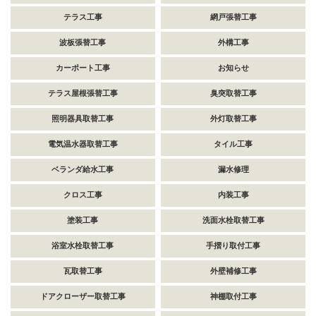
テラス工事
網戸張替工事
波板張替工事
外構工事
カーポート工事
お知らせ
テラス屋根張替工事
臭突取替工事
照明器具取替工事
外灯取替工事
電気温水器取替工事
タイル工事
ベランダ給水工事
漏水修理
クロス工事
内装工事
塗装工事
洗面水栓取替工事
浴室水栓取替工事
手摺り取付工事
瓦取替工事
外壁補修工事
ドアクローザー取替工事
神棚取付工事