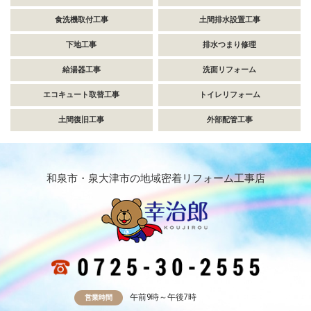
食洗機取付工事
土間排水設置工事
下地工事
排水つまり修理
給湯器工事
洗面リフォーム
エコキュート取替工事
トイレリフォーム
土間復旧工事
外部配管工事
和泉市・泉大津市の地域密着リフォーム工事店
午前9時～午後7時
営業時間