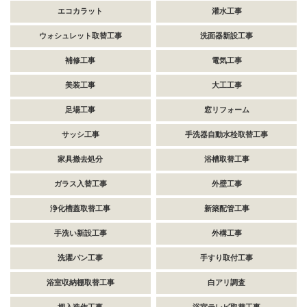
エコカラット
灌水工事
ウォシュレット取替工事
洗面器新設工事
補修工事
電気工事
美装工事
大工工事
足場工事
窓リフォーム
サッシ工事
手洗器自動水栓取替工事
家具撤去処分
浴槽取替工事
ガラス入替工事
外壁工事
浄化槽蓋取替工事
新築配管工事
手洗い新設工事
外構工事
洗濯パン工事
手すり取付工事
浴室収納棚取替工事
白アリ調査