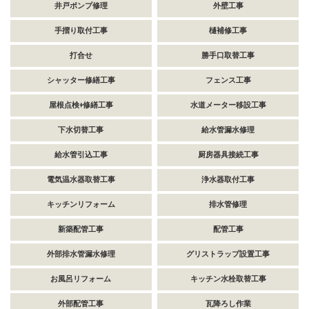
井戸ポンプ修理
外壁工事
手摺り取付工事
樋補修工事
打合せ
勝手口取替工事
シャッター修繕工事
フェンス工事
屋根点検+修繕工事
水道メーター移設工事
下水切替工事
給水管漏水修理
給水管引込工事
厨房器具接続工事
電気温水器取替工事
浄水器取付工事
キッチンリフォーム
排水管修理
新築配管工事
配管工事
外部排水管漏水修理
グリストラップ設置工事
お風呂リフォーム
キッチン水栓取替工事
外部配管工事
瓦降ろし作業