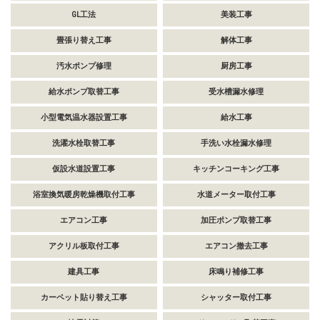
GL工法
美装工事
畳張り替え工事
解体工事
汚水ポンプ修理
厨房工事
給水ポンプ取替工事
受水槽漏水修理
小型電気温水器設置工事
給水工事
洗濯水栓取替工事
手洗い水栓漏水修理
仮設水道設置工事
キッチンコーキング工事
浴室換気暖房乾燥機取付工事
水道メーター取付工事
エアコン工事
加圧ポンプ取替工事
アクリル板取付工事
エアコン撤去工事
建具工事
床鳴り補修工事
カーペット貼り替え工事
シャッター取付工事