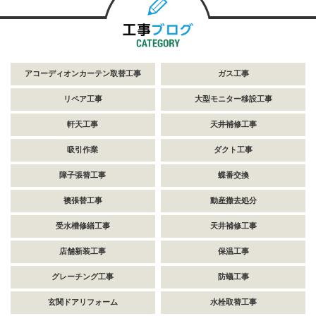
アコーディオンカーテン取替工事
ガス工事
リペア工事
大型モニター移設工事
軒天工事
天井補修工事
吸引作業
ダクト工事
障子張替工事
蝶番交換
襖張替工事
動産撤去処分
受水槽修繕工事
天井補修工事
店舗新装工事
保温工事
グレーチング工事
防蟻工事
玄関ドアリフォーム
水栓取替工事