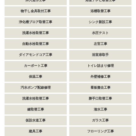
押入造作工事
浴室テレビ取替工事
物干し金具取付工事
浴槽取替工事
浄化槽ブロア取替工事
シンク新設工事
洗濯水栓取替工事
水圧テスト
自動水栓取替工事
左官工事
ダイアモンドコア工事
浴室扉取手
カーポート工事
トイレ詰まり修理
保温工事
外壁補修工事
汚水ポンプ配線修理
看板撤去工事
洗濯水栓取替工事
勝手口取替工事
鍵取替工事
潅水工事
仮設水道工事
ガラス工事
建具工事
フローリング工事