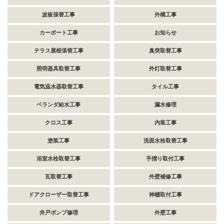
波板張替工事
外構工事
カーポート工事
お知らせ
テラス屋根張替工事
臭突取替工事
照明器具取替工事
外灯取替工事
電気温水器取替工事
タイル工事
ベランダ給水工事
漏水修理
クロス工事
内装工事
塗装工事
洗面水栓取替工事
浴室水栓取替工事
手摺り取付工事
瓦取替工事
外壁補修工事
ドアクローザー取替工事
神棚取付工事
井戸ポンプ修理
外壁工事