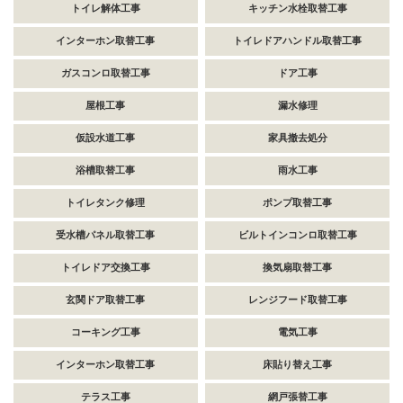
トイレ解体工事
キッチン水栓取替工事
インターホン取替工事
トイレドアハンドル取替工事
ガスコンロ取替工事
ドア工事
屋根工事
漏水修理
仮設水道工事
家具撤去処分
浴槽取替工事
雨水工事
トイレタンク修理
ポンプ取替工事
受水槽パネル取替工事
ビルトインコンロ取替工事
トイレドア交換工事
換気扇取替工事
玄関ドア取替工事
レンジフード取替工事
コーキング工事
電気工事
インターホン取替工事
床貼り替え工事
テラス工事
網戸張替工事