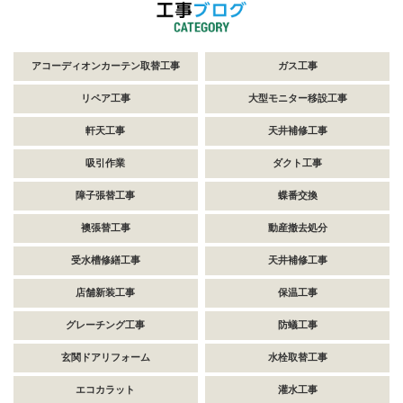
アコーディオンカーテン取替工事
ガス工事
リペア工事
大型モニター移設工事
軒天工事
天井補修工事
吸引作業
ダクト工事
障子張替工事
蝶番交換
襖張替工事
動産撤去処分
受水槽修繕工事
天井補修工事
店舗新装工事
保温工事
グレーチング工事
防蟻工事
玄関ドアリフォーム
水栓取替工事
エコカラット
灌水工事