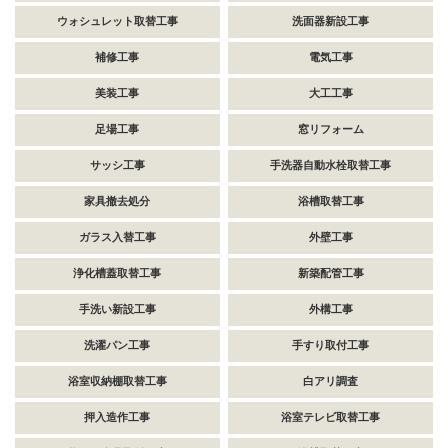
ウォシュレット取替工事
洗面器新設工事
補修工事
電気工事
美装工事
大工工事
足場工事
窓リフォーム
サッシ工事
手洗器自動水栓取替工事
家具撤去処分
浴槽取替工事
ガラス入替工事
外壁工事
浄化槽蓋取替工事
新築配管工事
手洗い新設工事
外構工事
洗濯パン工事
手すり取付工事
浴室収納棚取替工事
白アリ調査
押入造作工事
浴室テレビ取替工事