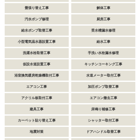
畳張り替え工事
解体工事
汚水ポンプ修理
厨房工事
給水ポンプ取替工事
受水槽漏水修理
小型電気温水器設置工事
給水工事
洗濯水栓取替工事
手洗い水栓漏水修理
仮設水道設置工事
キッチンコーキング工事
浴室換気暖房乾燥機取付工事
水道メーター取付工事
エアコン工事
加圧ポンプ取替工事
アクリル板取付工事
エアコン撤去工事
建具工事
床鳴り補修工事
カーペット貼り替え工事
シャッター取付工事
地震対策
ドアハンドル取替工事