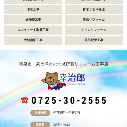
下地工事
排水つまり修理
給湯器工事
洗面リフォーム
エコキュート取替工事
トイレリフォーム
土間復旧工事
外部配管工事
和泉市・泉大津市の地域密着リフォーム工事店
午前9時～午後7時
営業時間
日曜・祝日
定休日