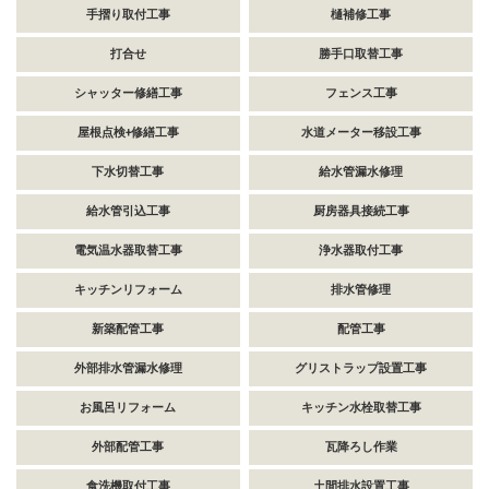
手摺り取付工事
樋補修工事
打合せ
勝手口取替工事
シャッター修繕工事
フェンス工事
屋根点検+修繕工事
水道メーター移設工事
下水切替工事
給水管漏水修理
給水管引込工事
厨房器具接続工事
電気温水器取替工事
浄水器取付工事
キッチンリフォーム
排水管修理
新築配管工事
配管工事
外部排水管漏水修理
グリストラップ設置工事
お風呂リフォーム
キッチン水栓取替工事
外部配管工事
瓦降ろし作業
食洗機取付工事
土間排水設置工事