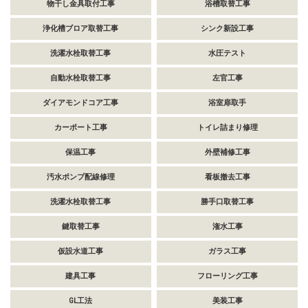
物干し金具取付工事
浴槽取替工事
浄化槽ブロア取替工事
シンク新設工事
洗濯水栓取替工事
水圧テスト
自動水栓取替工事
左官工事
ダイアモンドコア工事
浴室扉取手
カーポート工事
トイレ詰まり修理
保温工事
外壁補修工事
汚水ポンプ配線修理
看板撤去工事
洗濯水栓取替工事
勝手口取替工事
鍵取替工事
潅水工事
仮設水道工事
ガラス工事
建具工事
フローリング工事
GL工法
美装工事