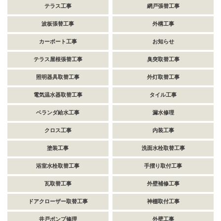
テラス工事
網戸張替工事
波板張替工事
外構工事
カーポート工事
お知らせ
テラス屋根張替工事
臭突取替工事
照明器具取替工事
外灯取替工事
電気温水器取替工事
タイル工事
ベランダ給水工事
漏水修理
クロス工事
内装工事
塗装工事
洗面水栓取替工事
浴室水栓取替工事
手摺り取付工事
瓦取替工事
外壁補修工事
ドアクローザー取替工事
神棚取付工事
井戸ポンプ修理
外壁工事