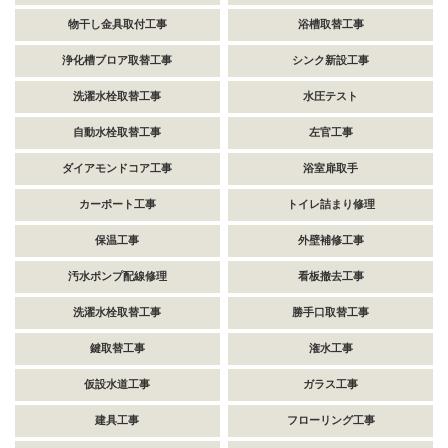
物干し金具取付工事
浴槽取替工事
浄化槽ブロア取替工事
シンク新設工事
洗濯水栓取替工事
水圧テスト
自動水栓取替工事
左官工事
ダイアモンドコア工事
浴室扉取手
カーポート工事
トイレ詰まり修理
保温工事
外壁補修工事
汚水ポンプ配線修理
看板撤去工事
洗濯水栓取替工事
勝手口取替工事
鍵取替工事
潅水工事
仮設水道工事
ガラス工事
建具工事
フローリング工事