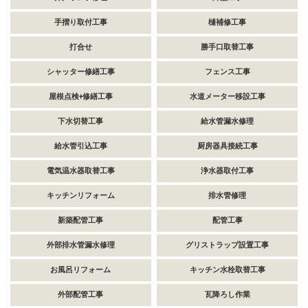
手摺り取付工事
樋補修工事
打合せ
勝手口取替工事
シャッター修繕工事
フェンス工事
屋根点検+修繕工事
水道メーター移設工事
下水切替工事
給水管漏水修理
給水管引込工事
厨房器具接続工事
電気温水器取替工事
浄水器取付工事
キッチンリフォーム
排水管修理
新築配管工事
配管工事
外部排水管漏水修理
グリストラップ設置工事
お風呂リフォーム
キッチン水栓取替工事
外部配管工事
瓦降ろし作業