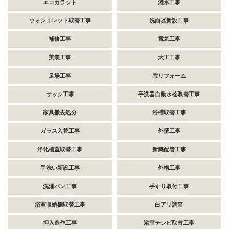
エコカラット
灌水工事
ウォシュレット取替工事
洗面器新設工事
補修工事
電気工事
美装工事
大工工事
足場工事
窓リフォーム
サッシ工事
手洗器自動水栓取替工事
家具撤去処分
浴槽取替工事
ガラス入替工事
外壁工事
浄化槽蓋取替工事
新築配管工事
手洗い新設工事
外構工事
洗濯パン工事
手すり取付工事
浴室収納棚取替工事
白アリ調査
押入造作工事
浴室テレビ取替工事