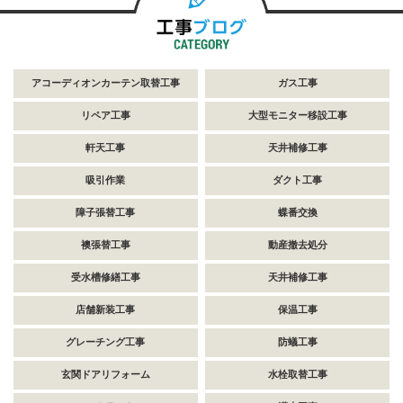
アコーディオンカーテン取替工事
ガス工事
リペア工事
大型モニター移設工事
軒天工事
天井補修工事
吸引作業
ダクト工事
障子張替工事
蝶番交換
襖張替工事
動産撤去処分
受水槽修繕工事
天井補修工事
店舗新装工事
保温工事
グレーチング工事
防蟻工事
玄関ドアリフォーム
水栓取替工事