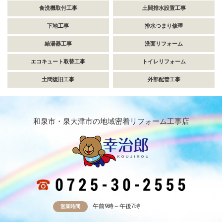
食洗機取付工事
土間排水設置工事
下地工事
排水つまり修理
給湯器工事
洗面リフォーム
エコキュート取替工事
トイレリフォーム
土間復旧工事
外部配管工事
和泉市・泉大津市の地域密着リフォーム工事店
午前9時～午後7時
営業時間