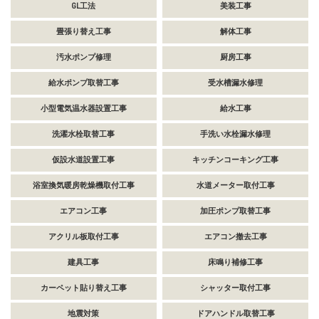
GL工法
美装工事
畳張り替え工事
解体工事
汚水ポンプ修理
厨房工事
給水ポンプ取替工事
受水槽漏水修理
小型電気温水器設置工事
給水工事
洗濯水栓取替工事
手洗い水栓漏水修理
仮設水道設置工事
キッチンコーキング工事
浴室換気暖房乾燥機取付工事
水道メーター取付工事
エアコン工事
加圧ポンプ取替工事
アクリル板取付工事
エアコン撤去工事
建具工事
床鳴り補修工事
カーペット貼り替え工事
シャッター取付工事
地震対策
ドアハンドル取替工事