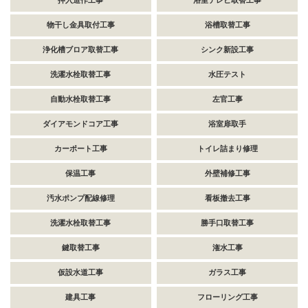
押入造作工事
浴室テレビ取替工事
物干し金具取付工事
浴槽取替工事
浄化槽ブロア取替工事
シンク新設工事
洗濯水栓取替工事
水圧テスト
自動水栓取替工事
左官工事
ダイアモンドコア工事
浴室扉取手
カーポート工事
トイレ詰まり修理
保温工事
外壁補修工事
汚水ポンプ配線修理
看板撤去工事
洗濯水栓取替工事
勝手口取替工事
鍵取替工事
潅水工事
仮設水道工事
ガラス工事
建具工事
フローリング工事