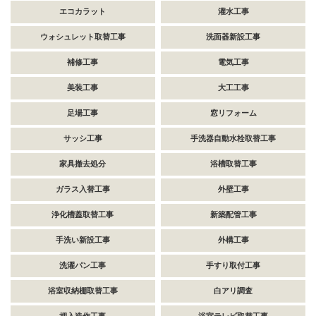
エコカラット
灌水工事
ウォシュレット取替工事
洗面器新設工事
補修工事
電気工事
美装工事
大工工事
足場工事
窓リフォーム
サッシ工事
手洗器自動水栓取替工事
家具撤去処分
浴槽取替工事
ガラス入替工事
外壁工事
浄化槽蓋取替工事
新築配管工事
手洗い新設工事
外構工事
洗濯パン工事
手すり取付工事
浴室収納棚取替工事
白アリ調査