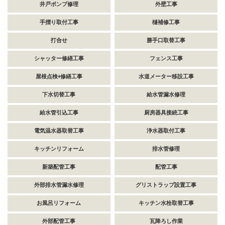
井戸ポンプ修理
外壁工事
手摺り取付工事
樋補修工事
打合せ
勝手口取替工事
シャッター修繕工事
フェンス工事
屋根点検+修繕工事
水道メーター移設工事
下水切替工事
給水管漏水修理
給水管引込工事
厨房器具接続工事
電気温水器取替工事
浄水器取付工事
キッチンリフォーム
排水管修理
新築配管工事
配管工事
外部排水管漏水修理
グリストラップ設置工事
お風呂リフォーム
キッチン水栓取替工事
外部配管工事
瓦降ろし作業