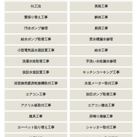
GL工法
美装工事
畳張り替え工事
解体工事
汚水ポンプ修理
厨房工事
給水ポンプ取替工事
受水槽漏水修理
小型電気温水器設置工事
給水工事
洗濯水栓取替工事
手洗い水栓漏水修理
仮設水道設置工事
キッチンコーキング工事
浴室換気暖房乾燥機取付工事
水道メーター取付工事
エアコン工事
加圧ポンプ取替工事
アクリル板取付工事
エアコン撤去工事
建具工事
床鳴り補修工事
カーペット貼り替え工事
シャッター取付工事