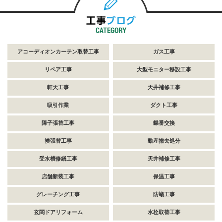
アコーディオンカーテン取替工事
ガス工事
リペア工事
大型モニター移設工事
軒天工事
天井補修工事
吸引作業
ダクト工事
障子張替工事
蝶番交換
襖張替工事
動産撤去処分
受水槽修繕工事
天井補修工事
店舗新装工事
保温工事
グレーチング工事
防蟻工事
玄関ドアリフォーム
水栓取替工事