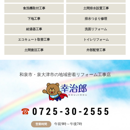
食洗機取付工事
土間排水設置工事
下地工事
排水つまり修理
給湯器工事
洗面リフォーム
エコキュート取替工事
トイレリフォーム
土間復旧工事
外部配管工事
和泉市・泉大津市の地域密着リフォーム工事店
午前9時～午後7時
営業時間