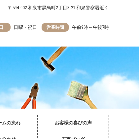
〒594-002 和泉市黒鳥町2丁目8-21 和泉警察署近く
日曜・祝日
午前9時～午後7時
日
営業時間
ームの流れ
お客様の喜びの声