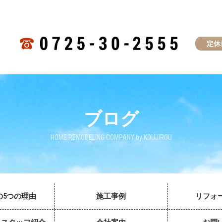
定休
ブログ
HOME REMODELING COMPANY by KOUJIROU
の5つの理由
施工事例
リフォ