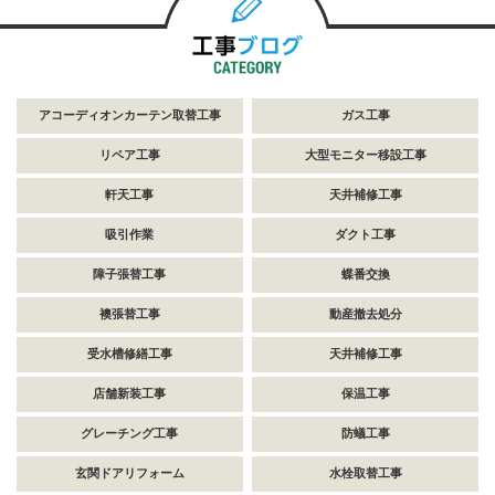
アコーディオンカーテン取替工事
ガス工事
リペア工事
大型モニター移設工事
軒天工事
天井補修工事
吸引作業
ダクト工事
障子張替工事
蝶番交換
襖張替工事
動産撤去処分
受水槽修繕工事
天井補修工事
店舗新装工事
保温工事
グレーチング工事
防蟻工事
玄関ドアリフォーム
水栓取替工事