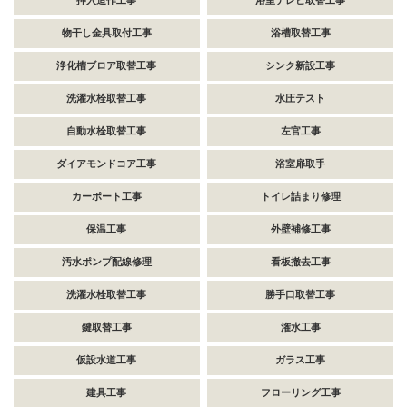
押入造作工事
浴室テレビ取替工事
物干し金具取付工事
浴槽取替工事
浄化槽ブロア取替工事
シンク新設工事
洗濯水栓取替工事
水圧テスト
自動水栓取替工事
左官工事
ダイアモンドコア工事
浴室扉取手
カーポート工事
トイレ詰まり修理
保温工事
外壁補修工事
汚水ポンプ配線修理
看板撤去工事
洗濯水栓取替工事
勝手口取替工事
鍵取替工事
潅水工事
仮設水道工事
ガラス工事
建具工事
フローリング工事