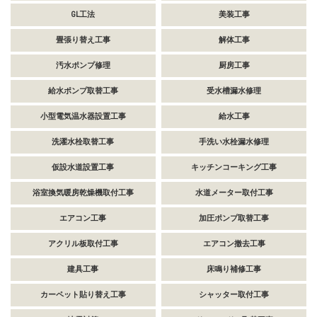
GL工法
美装工事
畳張り替え工事
解体工事
汚水ポンプ修理
厨房工事
給水ポンプ取替工事
受水槽漏水修理
小型電気温水器設置工事
給水工事
洗濯水栓取替工事
手洗い水栓漏水修理
仮設水道設置工事
キッチンコーキング工事
浴室換気暖房乾燥機取付工事
水道メーター取付工事
エアコン工事
加圧ポンプ取替工事
アクリル板取付工事
エアコン撤去工事
建具工事
床鳴り補修工事
カーペット貼り替え工事
シャッター取付工事