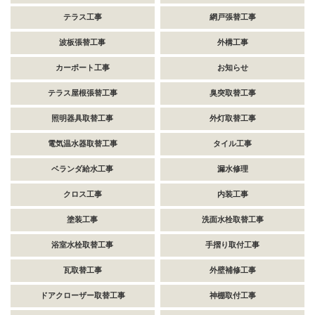
テラス工事
網戸張替工事
波板張替工事
外構工事
カーポート工事
お知らせ
テラス屋根張替工事
臭突取替工事
照明器具取替工事
外灯取替工事
電気温水器取替工事
タイル工事
ベランダ給水工事
漏水修理
クロス工事
内装工事
塗装工事
洗面水栓取替工事
浴室水栓取替工事
手摺り取付工事
瓦取替工事
外壁補修工事
ドアクローザー取替工事
神棚取付工事