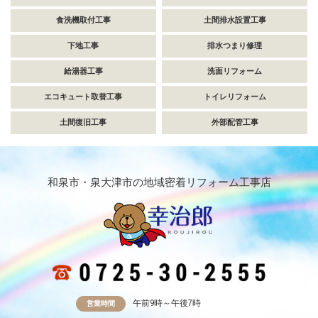
食洗機取付工事
土間排水設置工事
下地工事
排水つまり修理
給湯器工事
洗面リフォーム
エコキュート取替工事
トイレリフォーム
土間復旧工事
外部配管工事
和泉市・泉大津市の地域密着リフォーム工事店
午前9時～午後7時
営業時間