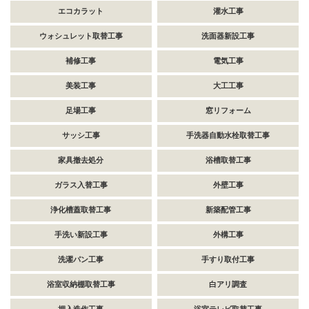
エコカラット
灌水工事
ウォシュレット取替工事
洗面器新設工事
補修工事
電気工事
美装工事
大工工事
足場工事
窓リフォーム
サッシ工事
手洗器自動水栓取替工事
家具撤去処分
浴槽取替工事
ガラス入替工事
外壁工事
浄化槽蓋取替工事
新築配管工事
手洗い新設工事
外構工事
洗濯パン工事
手すり取付工事
浴室収納棚取替工事
白アリ調査