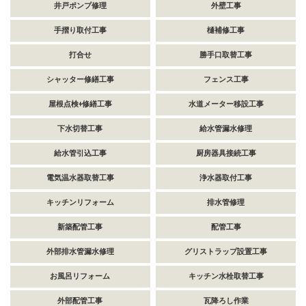
井戸ポンプ修理
外壁工事
手摺り取付工事
樋補修工事
打合せ
勝手口取替工事
シャッター修繕工事
フェンス工事
屋根点検+修繕工事
水道メーター移設工事
下水切替工事
給水管漏水修理
給水管引込工事
厨房器具接続工事
電気温水器取替工事
浄水器取付工事
キッチンリフォーム
排水管修理
新築配管工事
配管工事
外部排水管漏水修理
グリストラップ設置工事
お風呂リフォーム
キッチン水栓取替工事
外部配管工事
瓦降ろし作業