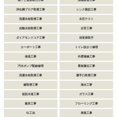
物干し金具取付工事
浴槽取替工事
浄化槽ブロア取替工事
シンク新設工事
洗濯水栓取替工事
水圧テスト
自動水栓取替工事
左官工事
ダイアモンドコア工事
浴室扉取手
カーポート工事
トイレ詰まり修理
保温工事
外壁補修工事
汚水ポンプ配線修理
看板撤去工事
洗濯水栓取替工事
勝手口取替工事
鍵取替工事
潅水工事
仮設水道工事
ガラス工事
建具工事
フローリング工事
GL工法
美装工事