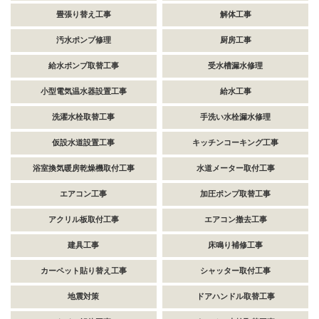
畳張り替え工事
解体工事
汚水ポンプ修理
厨房工事
給水ポンプ取替工事
受水槽漏水修理
小型電気温水器設置工事
給水工事
洗濯水栓取替工事
手洗い水栓漏水修理
仮設水道設置工事
キッチンコーキング工事
浴室換気暖房乾燥機取付工事
水道メーター取付工事
エアコン工事
加圧ポンプ取替工事
アクリル板取付工事
エアコン撤去工事
建具工事
床鳴り補修工事
カーペット貼り替え工事
シャッター取付工事
地震対策
ドアハンドル取替工事