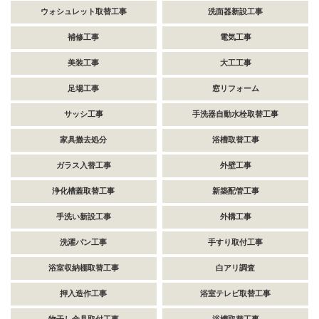
ウォシュレット取替工事
洗面器新設工事
補修工事
電気工事
美装工事
大工工事
足場工事
窓リフォーム
サッシ工事
手洗器自動水栓取替工事
家具撤去処分
浴槽取替工事
ガラス入替工事
外壁工事
浄化槽蓋取替工事
新築配管工事
手洗い新設工事
外構工事
洗濯パン工事
手すり取付工事
浴室収納棚取替工事
白アリ調査
押入造作工事
浴室テレビ取替工事