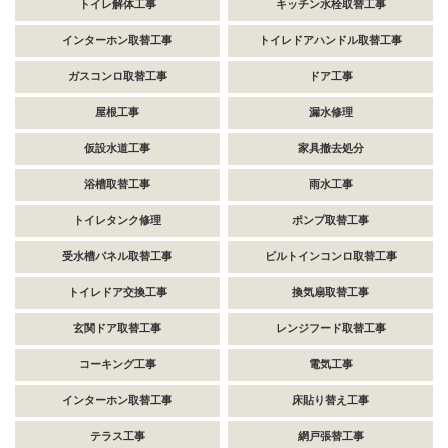
トイレ解体工事
キッチン水栓取替工事
インターホン取替工事
トイレドアハンドル取替工事
ガスコンロ取替工事
ドア工事
屋根工事
漏水修理
仮設水道工事
家具撤去処分
浴槽取替工事
雨水工事
トイレタンク修理
ポンプ取替工事
受水槽パネル取替工事
ビルトインコンロ取替工事
トイレドア交換工事
換気扇取替工事
玄関ドア取替工事
レンジフード取替工事
コーキング工事
電気工事
インターホン取替工事
床貼り替え工事
テラス工事
網戸張替工事