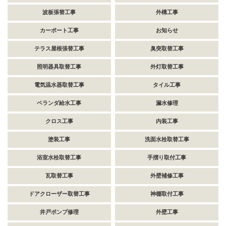
波板張替工事
外構工事
カーポート工事
お知らせ
テラス屋根張替工事
臭突取替工事
照明器具取替工事
外灯取替工事
電気温水器取替工事
タイル工事
ベランダ給水工事
漏水修理
クロス工事
内装工事
塗装工事
洗面水栓取替工事
浴室水栓取替工事
手摺り取付工事
瓦取替工事
外壁補修工事
ドアクローザー取替工事
神棚取付工事
井戸ポンプ修理
外壁工事