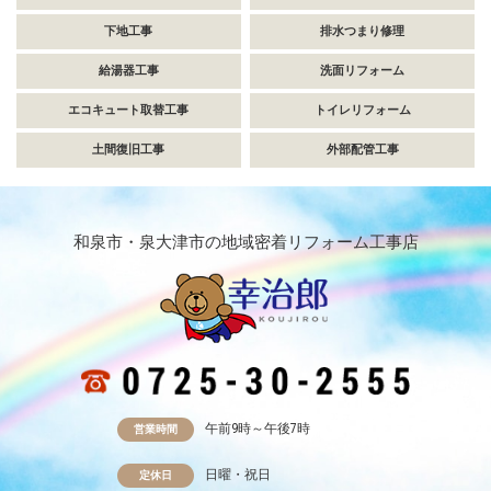
下地工事
排水つまり修理
給湯器工事
洗面リフォーム
エコキュート取替工事
トイレリフォーム
土間復旧工事
外部配管工事
和泉市・泉大津市の地域密着リフォーム工事店
午前9時～午後7時
営業時間
日曜・祝日
定休日