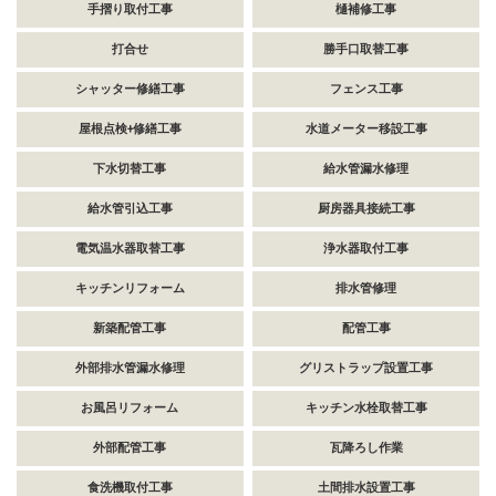
手摺り取付工事
樋補修工事
打合せ
勝手口取替工事
シャッター修繕工事
フェンス工事
屋根点検+修繕工事
水道メーター移設工事
下水切替工事
給水管漏水修理
給水管引込工事
厨房器具接続工事
電気温水器取替工事
浄水器取付工事
キッチンリフォーム
排水管修理
新築配管工事
配管工事
外部排水管漏水修理
グリストラップ設置工事
お風呂リフォーム
キッチン水栓取替工事
外部配管工事
瓦降ろし作業
食洗機取付工事
土間排水設置工事