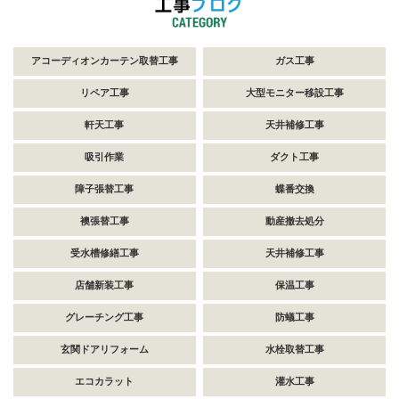
アコーディオンカーテン取替工事
ガス工事
リペア工事
大型モニター移設工事
軒天工事
天井補修工事
吸引作業
ダクト工事
障子張替工事
蝶番交換
襖張替工事
動産撤去処分
受水槽修繕工事
天井補修工事
店舗新装工事
保温工事
グレーチング工事
防蟻工事
玄関ドアリフォーム
水栓取替工事
エコカラット
灌水工事