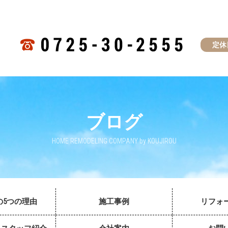
定休
ブログ
HOME REMODELING COMPANY by KOUJIROU
の5つの理由
施工事例
リフォ