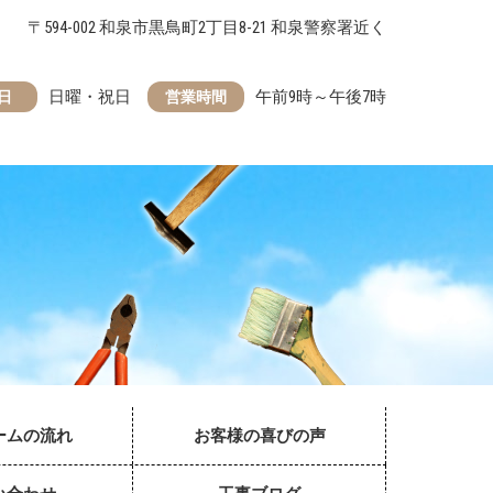
〒594-002 和泉市黒鳥町2丁目8-21 和泉警察署近く
日曜・祝日
午前9時～午後7時
日
営業時間
ームの流れ
お客様の喜びの声